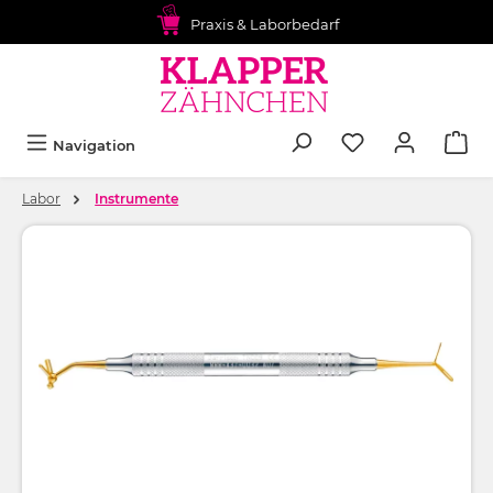
alt springen
Praxis & Laborbedarf
Navigation
Labor
Instrumente
Bildergalerie überspringen