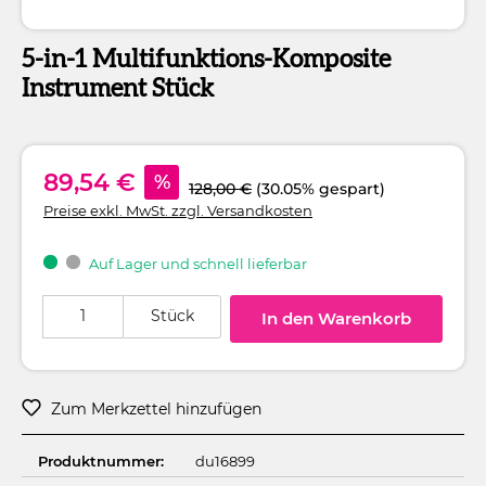
5-in-1 Multifunktions-Komposite
Instrument Stück
89,54 €
%
128,00 €
(30.05% gespart)
Preise exkl. MwSt. zzgl. Versandkosten
Auf Lager und schnell lieferbar
Produkt Anzahl: Gib den gewünschten Wert ein oder benutze die Schaltflä
Stück
In den Warenkorb
Zum Merkzettel hinzufügen
Produktnummer:
du16899