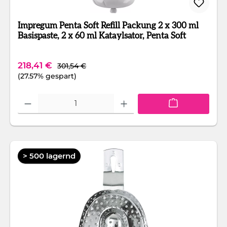
Impregum Penta Soft Refill Packung 2 x 300 ml
Basispaste, 2 x 60 ml Kataylsator, Penta Soft
Regulärer Preis:
Verkaufspreis:
218,41 €
301,54 €
(27.57% gespart)
Produkt Anzahl: Gib den gewünschten Wert ein oder benutze die Schaltfläc
> 500 lagernd