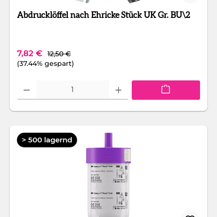
Abdrucklöffel nach Ehricke Stück UK Gr. BU\2
Regulärer Preis:
Verkaufspreis:
7,82 €
12,50 €
(37.44% gespart)
Produkt Anzahl: Gib den gewünschten Wert ein oder benutze die Schaltfläc
> 500 lagernd