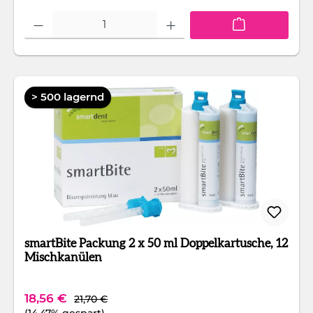
Produkt Anzahl: Gib den gewünschten Wert ein oder benutze die Schaltfläc
> 500 lagernd
smartBite Packung 2 x 50 ml Doppelkartusche, 12
Mischkanülen
Regulärer Preis:
Verkaufspreis:
18,56 €
21,70 €