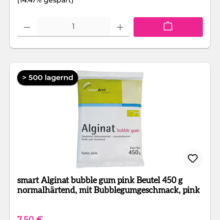
(14.47% gespart)
Produkt Anzahl: Gib den gewünschten Wert ein oder benutze die Schaltfläc
> 500 lagernd
smart Alginat bubble gum pink Beutel 450 g
normalhärtend, mit Bubblegumgeschmack, pink
Regulärer Preis:
7,50 €