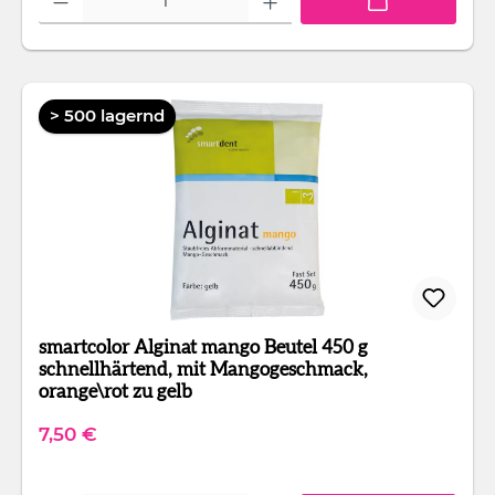
> 500 lagernd
smartcolor Alginat mango Beutel 450 g
schnellhärtend, mit Mangogeschmack,
orange\rot zu gelb
Regulärer Preis:
7,50 €