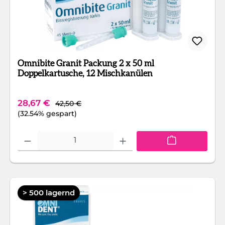
Omnibite Granit Packung 2 x 50 ml
Doppelkartusche, 12 Mischkanülen
Regulärer Preis:
Verkaufspreis:
28,67 €
42,50 €
(32.54% gespart)
Produkt Anzahl: Gib den gewünschten Wert ein oder benutze die Schaltfläc
> 500 lagernd