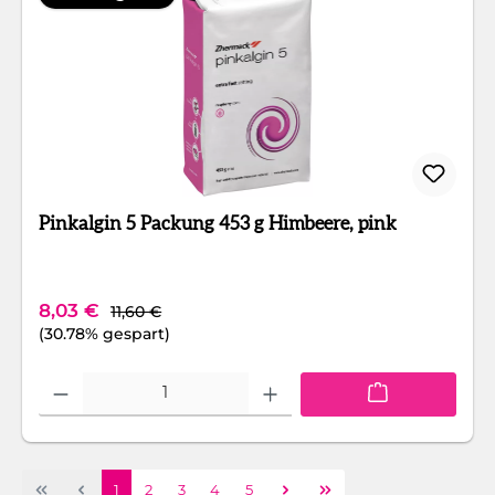
Pinkalgin 5 Packung 453 g Himbeere, pink
Regulärer Preis:
Verkaufspreis:
8,03 €
11,60 €
(30.78% gespart)
Produkt Anzahl: Gib den gewünschten Wert ein oder benutze die Schaltfläc
Seite
Seite
Seite
Seite
Seite
1
2
3
4
5