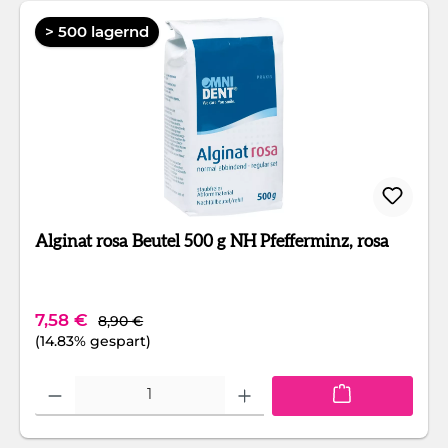
> 500 lagernd
Alginat rosa Beutel 500 g NH Pfefferminz, rosa
Regulärer Preis:
Verkaufspreis:
7,58 €
8,90 €
(14.83% gespart)
Produkt Anzahl: Gib den gewünschten Wert ein oder benutze die Schaltfläc