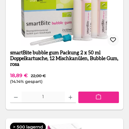
smartBite bubble gum Packung 2 x 50 ml
Doppelkartusche, 12 Mischkanülen, Bubble Gum,
rosa
Regulärer Preis:
Verkaufspreis:
18,89 €
22,00 €
(14.14% gespart)
Produkt Anzahl: Gib den gewünschten Wert ein oder benutze die Schaltfläc
> 500 lagernd