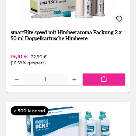
smartBite speed mit Himbeeraroma Packung 2 x
50 ml Doppelkartusche Himbeere
Regulärer Preis:
Verkaufspreis:
19,10 €
22,90 €
(16.59% gespart)
Produkt Anzahl: Gib den gewünschten Wert ein oder benutze die Schaltfläc
> 500 lagernd