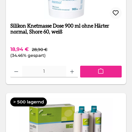
Silikon Knetmasse Dose 900 ml ohne Härter
normal, Shore 60, weiß
Regulärer Preis:
Verkaufspreis:
18,94 €
28,90 €
(34.46% gespart)
Produkt Anzahl: Gib den gewünschten Wert ein oder benutze die Schaltfläc
> 500 lagernd