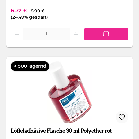
Regulärer Preis:
Verkaufspreis:
6,72 €
8,90 €
(24.49% gespart)
Produkt Anzahl: Gib den gewünschten Wert ein oder benutze die Schaltfläc
> 500 lagernd
Löffeladhäsive Flasche 30 ml Polyether rot