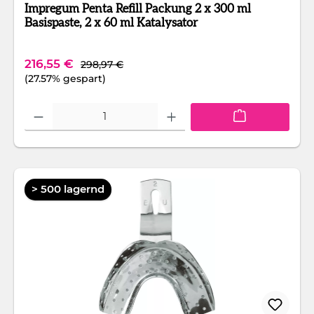
Impregum Penta Refill Packung 2 x 300 ml
Basispaste, 2 x 60 ml Katalysator
Regulärer Preis:
Verkaufspreis:
216,55 €
298,97 €
(27.57% gespart)
Produkt Anzahl: Gib den gewünschten Wert ein oder benutze die Schaltfläc
> 500 lagernd