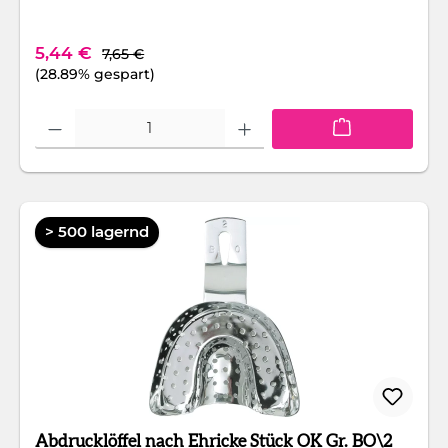
Regulärer Preis:
Verkaufspreis:
5,44 €
7,65 €
(28.89% gespart)
Produkt Anzahl: Gib den gewünschten Wert ein oder benutze die Schaltfläc
> 500 lagernd
Abdrucklöffel nach Ehricke Stück OK Gr. BO\2