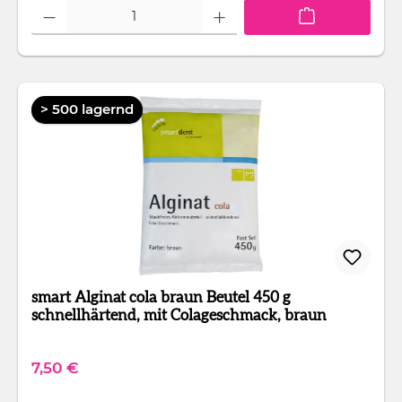
Produkt Anzahl: Gib den gewünschten Wert ein oder benutze die Schaltfläc
> 500 lagernd
smart Alginat cola braun Beutel 450 g
schnellhärtend, mit Colageschmack, braun
Regulärer Preis:
7,50 €