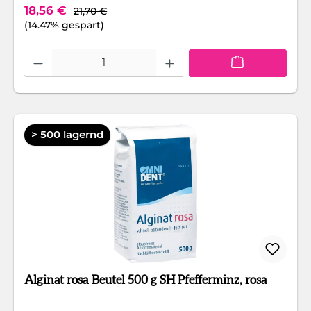
Regulärer Preis:
Verkaufspreis:
18,56 €
21,70 €
(14.47% gespart)
Produkt Anzahl: Gib den gewünschten Wert ein oder benutze die Schaltfläc
> 500 lagernd
Alginat rosa Beutel 500 g SH Pfefferminz, rosa