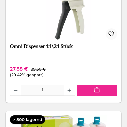
Omni Dispenser 1:1\2:1 Stück
Regulärer Preis:
Verkaufspreis:
27,88 €
39,50 €
(29.42% gespart)
Produkt Anzahl: Gib den gewünschten Wert ein oder benutze die Schaltfläc
> 500 lagernd