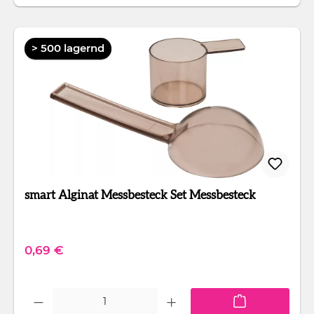
> 500 lagernd
smart Alginat Messbesteck Set Messbesteck
Regulärer Preis:
0,69 €
Produkt Anzahl: Gib den gewünschten Wert ein oder benutze die Schaltfläc