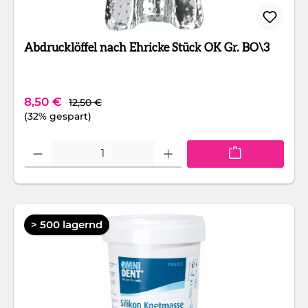
Abdrucklöffel nach Ehricke Stück OK Gr. BO\3
Regulärer Preis:
Verkaufspreis:
8,50 €
12,50 €
(32% gespart)
Produkt Anzahl: Gib den gewünschten Wert ein oder benutze die Schaltfläc
> 500 lagernd