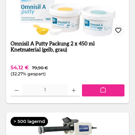
Omnisil A Putty Packung 2 x 450 ml
Knetmaterial (gelb, grau)
Regulärer Preis:
Verkaufspreis:
54,12 €
79,90 €
(32.27% gespart)
Produkt Anzahl: Gib den gewünschten Wert ein oder benutze die Schaltfläc
> 500 lagernd