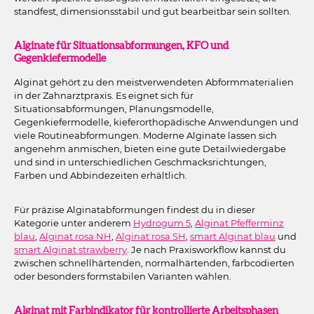
standfest, dimensionsstabil und gut bearbeitbar sein sollten.
Alginate für Situationsabformungen, KFO und
Gegenkiefermodelle
Alginat gehört zu den meistverwendeten Abformmaterialien
in der Zahnarztpraxis. Es eignet sich für
Situationsabformungen, Planungsmodelle,
Gegenkiefermodelle, kieferorthopädische Anwendungen und
viele Routineabformungen. Moderne Alginate lassen sich
angenehm anmischen, bieten eine gute Detailwiedergabe
und sind in unterschiedlichen Geschmacksrichtungen,
Farben und Abbindezeiten erhältlich.
Für präzise Alginatabformungen findest du in dieser
Kategorie unter anderem
Hydrogum 5
,
Alginat Pfefferminz
blau
,
Alginat rosa NH
,
Alginat rosa SH
,
smart Alginat blau
und
smart Alginat strawberry
. Je nach Praxisworkflow kannst du
zwischen schnellhärtenden, normalhärtenden, farbcodierten
oder besonders formstabilen Varianten wählen.
Alginat mit Farbindikator für kontrollierte Arbeitsphasen