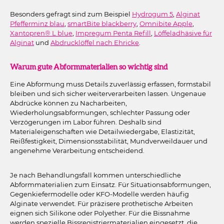
Besonders gefragt sind zum Beispiel
Hydrogum 5
,
Alginat
Pfefferminz blau
,
smartBite blackberry
,
Omnibite Apple
,
Xantopren® L blue
,
Impregum Penta Refill
,
Löffeladhäsive für
Alginat
und
Abdrucklöffel nach Ehricke
.
Warum gute Abformmaterialien so wichtig sind
Eine Abformung muss Details zuverlässig erfassen, formstabil
bleiben und sich sicher weiterverarbeiten lassen. Ungenaue
Abdrücke können zu Nacharbeiten,
Wiederholungsabformungen, schlechter Passung oder
Verzögerungen im Labor führen. Deshalb sind
Materialeigenschaften wie Detailwiedergabe, Elastizität,
Reißfestigkeit, Dimensionsstabilität, Mundverweildauer und
angenehme Verarbeitung entscheidend.
Je nach Behandlungsfall kommen unterschiedliche
Abformmaterialien zum Einsatz. Für Situationsabformungen,
Gegenkiefermodelle oder KFO-Modelle werden häufig
Alginate verwendet. Für präzisere prothetische Arbeiten
eignen sich Silikone oder Polyether. Für die Bissnahme
werden spezielle Bissregistriermaterialien eingesetzt, die