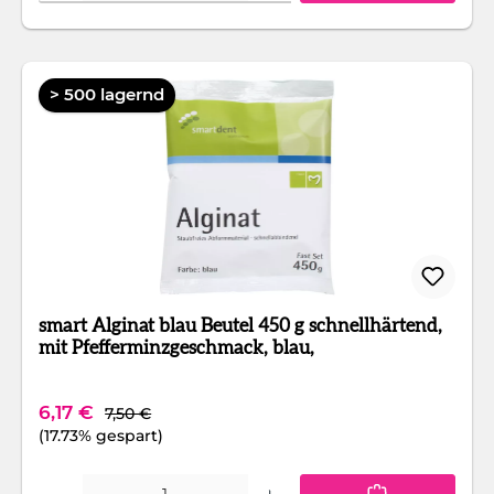
> 500 lagernd
smart Alginat blau Beutel 450 g schnellhärtend,
mit Pfefferminzgeschmack, blau,
Regulärer Preis:
Verkaufspreis:
6,17 €
7,50 €
(17.73% gespart)
Produkt Anzahl: Gib den gewünschten Wert ein oder benutze die Schaltfläc