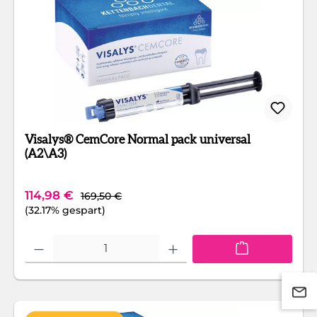
Visalys® CemCore Normal pack universal
(A2\A3)
Regulärer Preis:
Verkaufspreis:
114,98 €
169,50 €
(32.17% gespart)
Produkt Anzahl: Gib den gewünschten Wert ein oder benutze die Schaltfläc