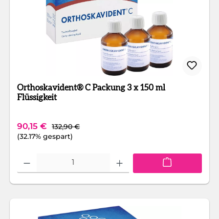
Orthoskavident® C Packung 3 x 150 ml
Flüssigkeit
Regulärer Preis:
Verkaufspreis:
90,15 €
132,90 €
(32.17% gespart)
Produkt Anzahl: Gib den gewünschten Wert ein oder benutze die Schaltfläc