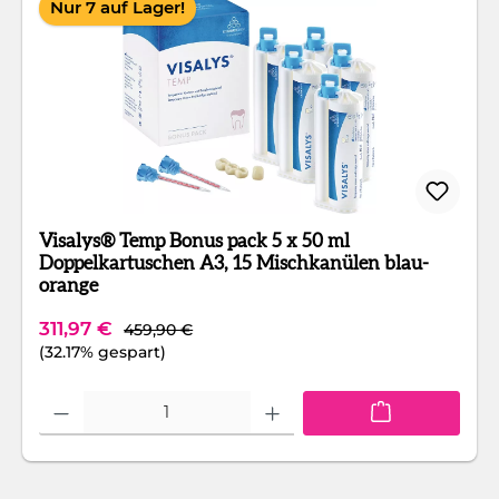
Nur 7 auf Lager!
Visalys® Temp Bonus pack 5 x 50 ml
Doppelkartuschen A3, 15 Mischkanülen blau-
orange
Regulärer Preis:
Verkaufspreis:
311,97 €
459,90 €
(32.17% gespart)
Produkt Anzahl: Gib den gewünschten Wert ein oder benutze die Schaltfläc