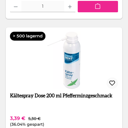
Produkt Anzahl: Gib den gewünschten Wert ein oder benutze die Schaltfläc
> 500 lagernd
Kältespray Dose 200 ml Pfefferminzgeschmack
Regulärer Preis:
Verkaufspreis:
3,39 €
5,30 €
(36.04% gespart)