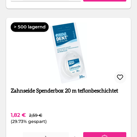
> 500 lagernd
Zahnseide Spenderbox 20 m teflonbeschichtet
Regulärer Preis:
Verkaufspreis:
1,82 €
2,59 €
(29.73% gespart)
Produkt Anzahl: Gib den gewünschten Wert ein oder benutze die Schaltfläc