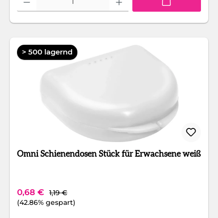
> 500 lagernd
Omni Schienendosen Stück für Erwachsene weiß
Regulärer Preis:
Verkaufspreis:
0,68 €
1,19 €
(42.86% gespart)