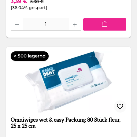
Verkaufspreis:
3,39 €
5,30 €
(36.04% gespart)
Produkt Anzahl: Gib den gewünschten Wert ein oder benutze die Schaltfläc
> 500 lagernd
Omniwipes wet & easy Packung 80 Stück fleur,
25 x 25 cm