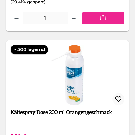
(29.41% gespart)
Produkt Anzahl: Gib den gewünschten Wert ein oder benutze die Schaltfläc
> 500 lagernd
Kältespray Dose 200 ml Orangengeschmack
Regulärer Preis: