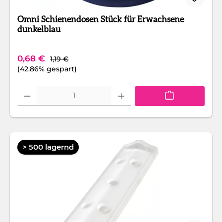
Omni Schienendosen Stück für Erwachsene
dunkelblau
Regulärer Preis:
Verkaufspreis:
0,68 €
1,19 €
(42.86% gespart)
Produkt Anzahl: Gib den gewünschten Wert ein oder benutze die Schaltfläc
> 500 lagernd