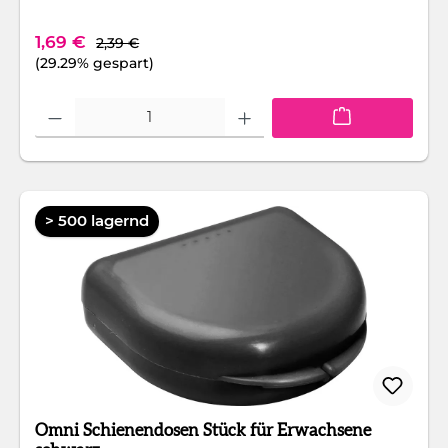
Regulärer Preis:
Verkaufspreis:
1,69 €
2,39 €
(29.29% gespart)
Produkt Anzahl: Gib den gewünschten Wert ein oder benutze die Schaltfläc
> 500 lagernd
Omni Schienendosen Stück für Erwachsene