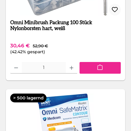
Omni Minibrush Packung 100 Stück
Nylonborsten hart, weiß
Regulärer Preis:
Verkaufspreis:
30,46 €
52,90 €
(42.42% gespart)
Produkt Anzahl: Gib den gewünschten Wert ein oder benutze die Schaltfläc
> 500 lagernd