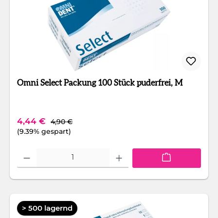
Omni Select Packung 100 Stück puderfrei, M
Regulärer Preis:
Verkaufspreis:
4,44 €
4,90 €
(9.39% gespart)
Produkt Anzahl: Gib den gewünschten Wert ein oder benutze die Schaltfläc
> 500 lagernd