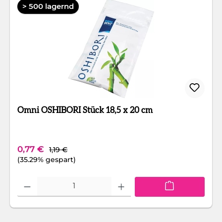
> 500 lagernd
Omni OSHIBORI Stück 18,5 x 20 cm
Regulärer Preis:
Verkaufspreis:
0,77 €
1,19 €
(35.29% gespart)
Produkt Anzahl: Gib den gewünschten Wert ein oder benutze die Schaltfläc