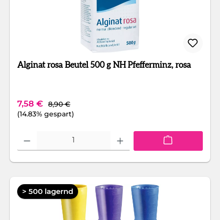
Alginat rosa Beutel 500 g NH Pfefferminz, rosa
Regulärer Preis:
Verkaufspreis:
7,58 €
8,90 €
(14.83% gespart)
Produkt Anzahl: Gib den gewünschten Wert ein oder benutze die Schaltfläc
> 500 lagernd