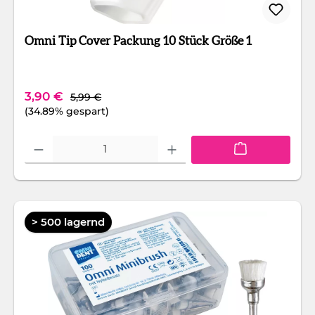
Omni Tip Cover Packung 10 Stück Größe 1
Regulärer Preis:
Verkaufspreis:
3,90 €
5,99 €
(34.89% gespart)
Produkt Anzahl: Gib den gewünschten Wert ein oder benutze die Schaltfläc
> 500 lagernd