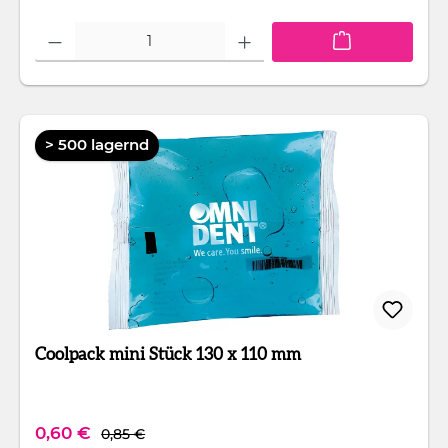
Produkt Anzahl: Gib den gewünschten Wert ein oder benutze die Schaltfläc
> 500 lagernd
Coolpack mini Stück 130 x 110 mm
Regulärer Preis:
Verkaufspreis:
0,60 €
0,85 €