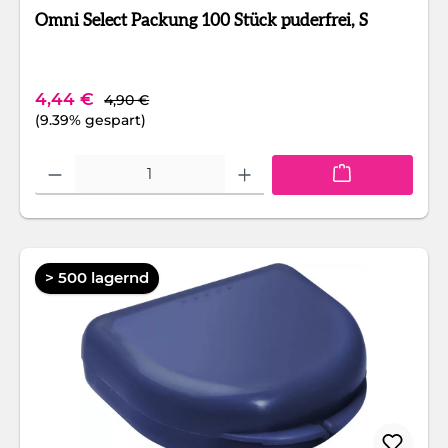
Omni Select Packung 100 Stück puderfrei, S
Regulärer Preis:
Verkaufspreis:
4,44 €
4,90 €
(9.39% gespart)
Produkt Anzahl: Gib den gewünschten Wert ein oder benutze die Schaltfläc
> 500 lagernd