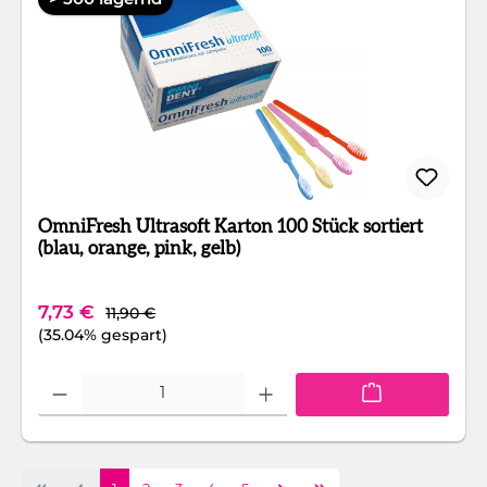
OmniFresh Ultrasoft Karton 100 Stück sortiert
(blau, orange, pink, gelb)
Regulärer Preis:
Verkaufspreis:
7,73 €
11,90 €
(35.04% gespart)
Produkt Anzahl: Gib den gewünschten Wert ein oder benutze die Schaltfläc