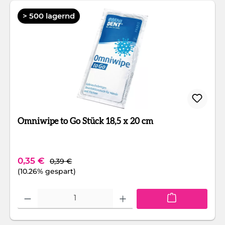
> 500 lagernd
Omniwipe to Go Stück 18,5 x 20 cm
Regulärer Preis:
Verkaufspreis:
0,35 €
0,39 €
(10.26% gespart)
Produkt Anzahl: Gib den gewünschten Wert ein oder benutze die Schaltfläc