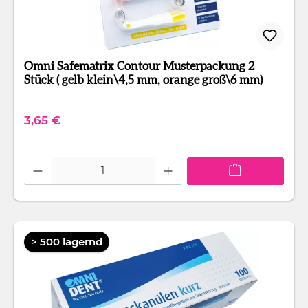
Omni Safematrix Contour Musterpackung 2
Stück ( gelb klein\4,5 mm, orange groß\6 mm)
Regulärer Preis:
3,65 €
Produkt Anzahl: Gib den gewünschten Wert ein oder benutze die Schaltfläc
> 500 lagernd