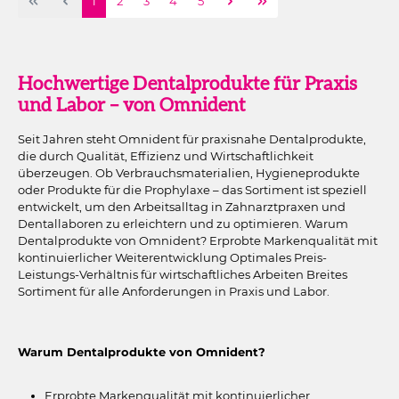
Seite
Seite
Seite
Seite
Seite
1
2
3
4
5
Hochwertige Dentalprodukte für Praxis
und Labor – von Omnident
Seit Jahren steht Omnident für praxisnahe Dentalprodukte,
die durch Qualität, Effizienz und Wirtschaftlichkeit
überzeugen. Ob Verbrauchsmaterialien, Hygieneprodukte
oder Produkte für die Prophylaxe – das Sortiment ist speziell
entwickelt, um den Arbeitsalltag in Zahnarztpraxen und
Dentallaboren zu erleichtern und zu optimieren. Warum
Dentalprodukte von Omnident? Erprobte Markenqualität mit
kontinuierlicher Weiterentwicklung Optimales Preis-
Leistungs-Verhältnis für wirtschaftliches Arbeiten Breites
Sortiment für alle Anforderungen in Praxis und Labor.
Warum Dentalprodukte von Omnident?
Erprobte Markenqualität mit kontinuierlicher