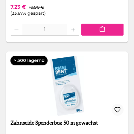
Regulärer Preis:
Verkaufspreis:
7,23 €
10,90 €
(33.67% gespart)
Produkt Anzahl: Gib den gewünschten Wert ein oder benutze die Schaltfläc
> 500 lagernd
Zahnseide Spenderbox 50 m gewachst