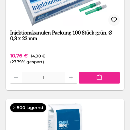
Injektionskanülen Packung 100 Stück grün, Ø
0,3 x 23 mm
Regulärer Preis:
Verkaufspreis:
10,76 €
14,90 €
(27.79% gespart)
Produkt Anzahl: Gib den gewünschten Wert ein oder benutze die Schaltfläc
> 500 lagernd