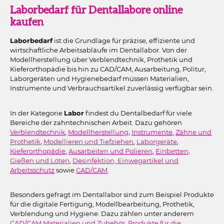
Laborbedarf für Dentallabore online
kaufen
Laborbedarf
ist die Grundlage für präzise, effiziente und
wirtschaftliche Arbeitsabläufe im Dentallabor. Von der
Modellherstellung über Verblendtechnik, Prothetik und
Kieferorthopädie bis hin zu CAD/CAM, Ausarbeitung, Politur,
Laborgeräten und Hygienebedarf müssen Materialien,
Instrumente und Verbrauchsartikel zuverlässig verfügbar sein.
In der Kategorie
Labor
findest du Dentalbedarf für viele
Bereiche der zahntechnischen Arbeit. Dazu gehören
Verblendtechnik
,
Modellherstellung
,
Instrumente
,
Zähne und
Prothetik
,
Modellieren und Tiefziehen
,
Laborgeräte
,
Kieferorthopädie
,
Ausarbeiten und Polieren
,
Einbetten,
Gießen und Löten
,
Desinfektion, Einwegartikel und
Arbeitsschutz
sowie
CAD/CAM
.
Besonders gefragt im Dentallabor sind zum Beispiel Produkte
für die digitale Fertigung, Modellbearbeitung, Prothetik,
Verblendung und Hygiene. Dazu zählen unter anderem
CAD/CAM Materialien und Zubehör
,
Produkte für die