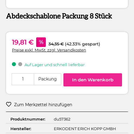
Abdeckschablone Packung 8 Stück
19,81 €
%
34,35 €
(42.33% gespart)
Preise exkl. MwSt. zzgl. Versandkosten
Auf Lager und schnell lieferbar
Produkt Anzahl: Gib den gewünschten Wert ein oder benutze die Schaltflä
Packung
In den Warenkorb
Zum Merkzettel hinzufügen
Produktnummer:
du57362
Hersteller:
ERKODENT ERICH KOPP GMBH