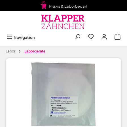
alt springen
Praxis & Laborbedarf
Navigation
Labor
Laborgeräte
Bildergalerie überspringen