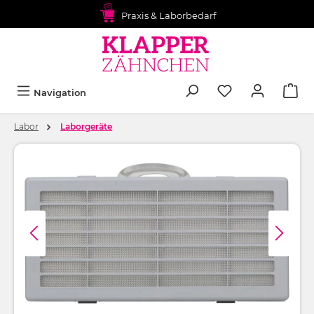
alt springen
Praxis & Laborbedarf
Navigation
Labor
Laborgeräte
Bildergalerie überspringen