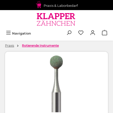
alt springen
Praxis & Laborbedarf
Navigation
Praxis
Rotierende Instrumente
Bildergalerie überspringen