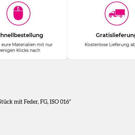
hnellbestellung
Gratislieferun
t eure Materialien mit nur
Kostenlose Lieferung a
enigen Klicks nach
ück mit Feder, FG, ISO 016"
strumentenhalter für Winkelstück RA oder Handstück HP durch ein
en, bleibt das Instrument bis zum Stumpfwerden im Halter. Dur