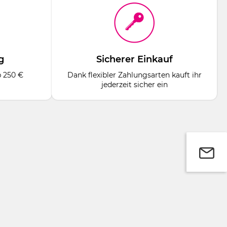
g
Sicherer Einkauf
b 250 €
Dank flexibler Zahlungsarten kauft ihr
jederzeit sicher ein
faches Einschieben. Der Schaft ist wie eine
ch rostfreien Spezialstahl kann der Halter mit dem