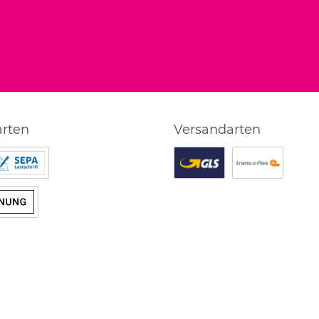
arten
Versandarten
tschrift
twt.widget.shipping.customIm
twt.widget.shipp