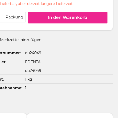
Lieferbar, aber derzeit längere Lieferzeit
 Anzahl: Gib den gewünschten Wert ein oder benutze die Schaltflächen um
Packung
In den Warenkorb
Merkzettel hinzufügen
ktnummer:
du24049
ler:
EDENTA
du24049
t:
1 kg
stabnahme:
1