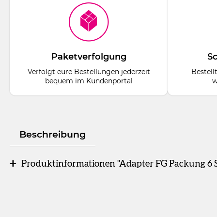
Paketverfolgung
Sc
Verfolgt eure Bestellungen jederzeit
Bestell
bequem im Kundenportal
w
Beschreibung
Produktinformationen "Adapter FG Packung 6 St
Packung
6 Adapter mit Feder, FG, ISO 016
Sicher und schnell befestigen Sie Ihr FG - Instrument im In
selbstklemmende Spannzange ausgebildet. Einmal eingeschob