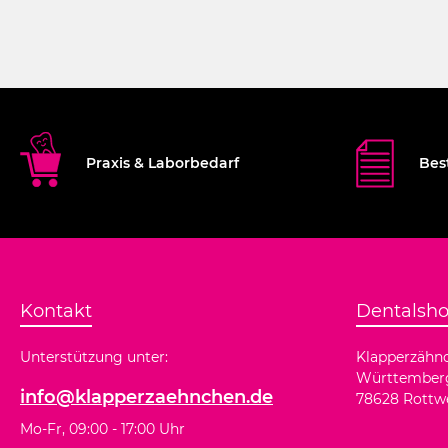
Instrument in allen handelsüblichen Lösungen und im Autoklav
Praxis & Laborbedarf
Bes
Kontakt
Dentalsh
Unterstützung unter:
Klapperzäh
Württemberge
info@klapperzaehnchen.de
78628 Rottwe
Mo-Fr, 09:00 - 17:00 Uhr