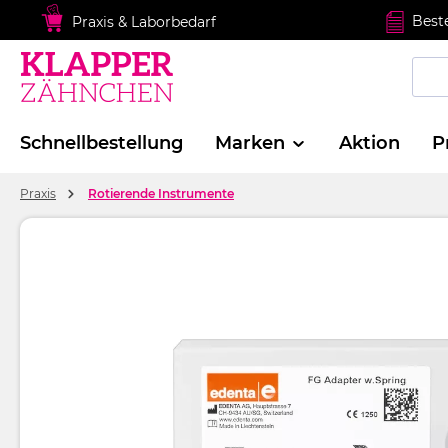
springen
Zur Hauptnavigation springen
Best
Praxis & Laborbedarf
Schnellbestellung
Marken
Aktion
P
Praxis
Rotierende Instrumente
Bildergalerie überspringen