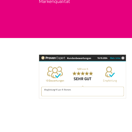
Markenqualität
age1.title
ing.customImage2.title