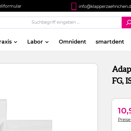
ellformular
info@klapperzaehnchen.
raxis
Labor
Omnident
smartdent
Adapt
FG, I
10,
Preise