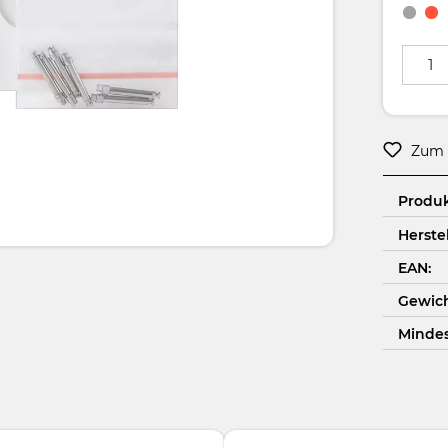
Produkt
Zum 
Produ
Herstel
EAN:
Gewich
Minde