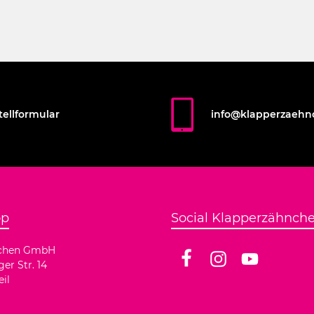
 sterilisiert werden.
tellformular
info@klapperzaehn
op
Social Klapperzähnch
nchen GmbH
r Str. 14
Facebook
Instagram
YouTube
il