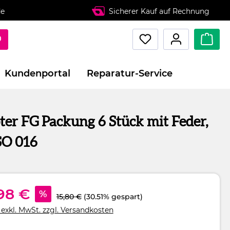
de
Sicherer Kauf auf Rechnung
Kundenportal
Reparatur-Service
er FG Packung 6 Stück mit Feder,
SO 016
98 €
%
15,80 €
(30.51% gespart)
 exkl. MwSt. zzgl. Versandkosten