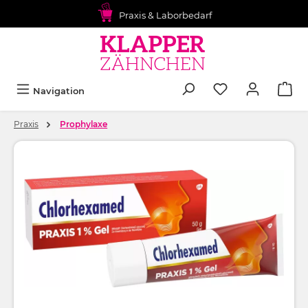
alt springen
Praxis & Laborbedarf
Navigation
Praxis
Prophylaxe
Bildergalerie überspringen