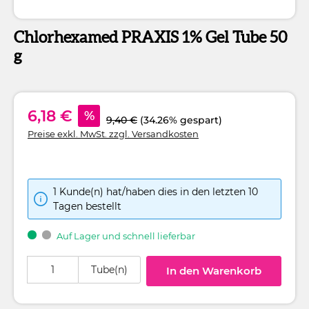
Chlorhexamed PRAXIS 1% Gel Tube 50
g
6,18 €
%
9,40 €
(34.26% gespart)
Preise exkl. MwSt. zzgl. Versandkosten
1 Kunde(n) hat/haben dies in den letzten 10
Tagen bestellt
Auf Lager und schnell lieferbar
Produkt Anzahl: Gib den gewünschten Wert ein oder benutze die Schaltflä
Tube(n)
In den Warenkorb