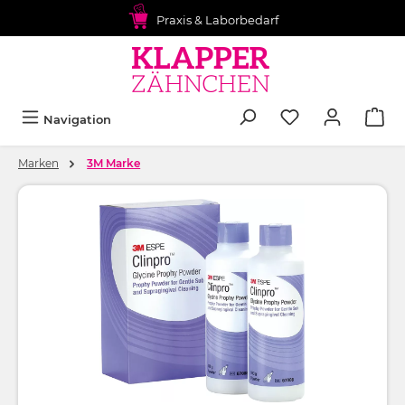
alt springen
Praxis & Laborbedarf
Navigation
Marken
3M Marke
Bildergalerie überspringen