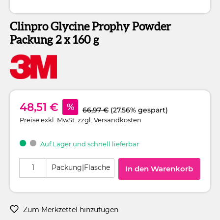
Clinpro Glycine Prophy Powder
Packung 2 x 160 g
48,51 €
%
66,97 €
(27.56% gespart)
Preise exkl. MwSt. zzgl. Versandkosten
Auf Lager und schnell lieferbar
Produkt Anzahl: Gib den gewünschten Wert ein oder benutze die Schaltflä
Packung|Flasche
In den Warenkorb
Zum Merkzettel hinzufügen