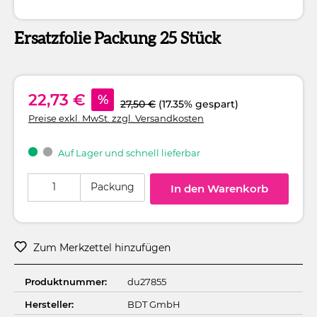
Ersatzfolie Packung 25 Stück
22,73 €
%
27,50 €
(17.35% gespart)
Preise exkl. MwSt. zzgl. Versandkosten
Auf Lager und schnell lieferbar
Produkt Anzahl: Gib den gewünschten Wert ein oder benutze die Schaltflä
Packung
In den Warenkorb
Zum Merkzettel hinzufügen
Produktnummer:
du27855
Hersteller:
BDT GmbH