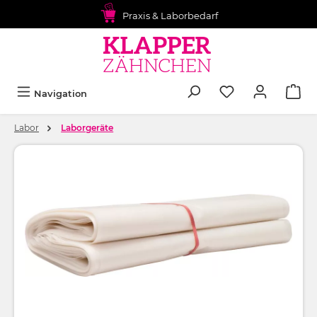
alt springen
Praxis & Laborbedarf
Navigation
Labor
Laborgeräte
Bildergalerie überspringen