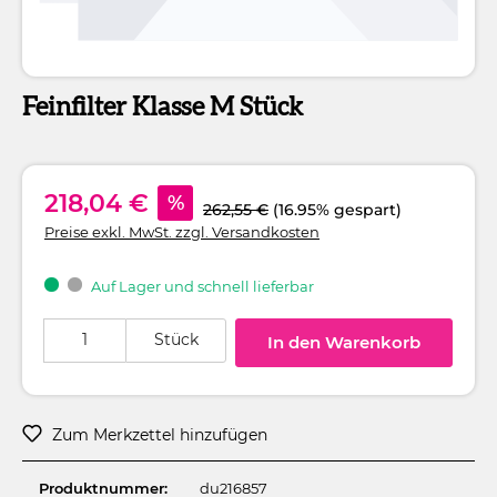
Feinfilter Klasse M Stück
218,04 €
%
262,55 €
(16.95% gespart)
Preise exkl. MwSt. zzgl. Versandkosten
Auf Lager und schnell lieferbar
Produkt Anzahl: Gib den gewünschten Wert ein oder benutze die Schaltflä
Stück
In den Warenkorb
Zum Merkzettel hinzufügen
Produktnummer:
du216857