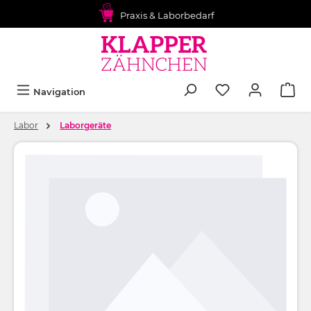
alt springen
Praxis & Laborbedarf
Navigation
Labor
Laborgeräte
Bildergalerie überspringen