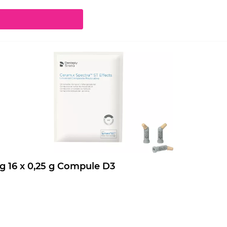
chaltflächen um die Anzahl zu erhöhen oder zu reduzieren.
Ceram.x Spectra ST Effects Nachfüllpackung 16 x 0,25 g Compule D3