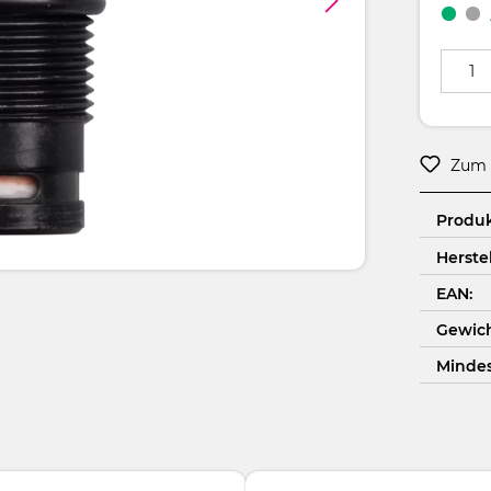
Produkt
Zum 
Produ
Herstel
EAN:
Gewich
Minde