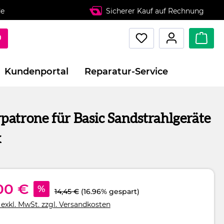
de
Sicherer Kauf auf Rechnung
Kundenportal
Reparatur-Service
rpatrone für Basic Sandstrahlgeräte
k
00 €
%
14,45 €
(16.96% gespart)
 exkl. MwSt. zzgl. Versandkosten