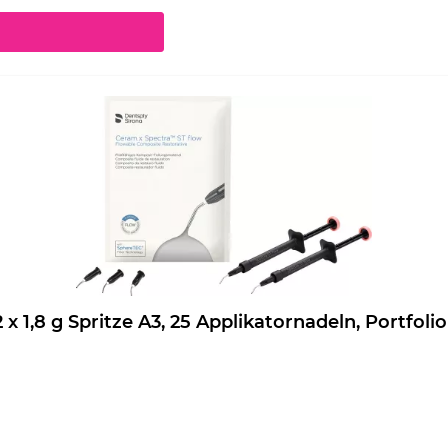
chaltflächen um die Anzahl zu erhöhen oder zu reduzieren.
eram.x Spectra ST flow Nachfüllpackung 2 x 1,8 g Spritze A3, 25 Applikatornadeln, Port