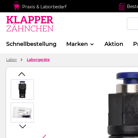
springen
Zur Hauptnavigation springen
Best
Praxis & Laborbedarf
Schnellbestellung
Marken
Aktion
P
Labor
Laborgeräte
Bildergalerie überspringen