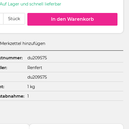
Auf Lager und schnell lieferbar
 Anzahl: Gib den gewünschten Wert ein oder benutze die Schaltflächen um
Stück
In den Warenkorb
Merkzettel hinzufügen
ktnummer:
du209575
ler:
Renfert
du209575
t:
1 kg
stabnahme:
1