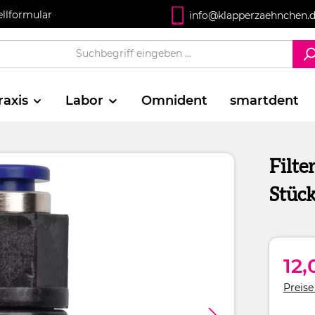
ellformular
info@klapperzaehnchen.
raxis
Labor
Omnident
smartdent
Filte
Stüc
12,
Preise