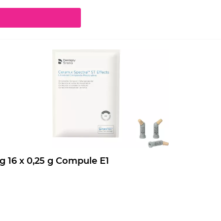
chaltflächen um die Anzahl zu erhöhen oder zu reduzieren.
Ceram.x Spectra ST Effects Nachfüllpackung 16 x 0,25 g Compule E1