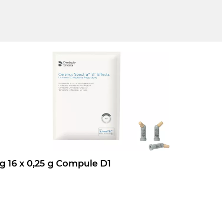
Ceram.x Spectra ST Effects Nachfüllpackung 16 x 0,25 g Compule D1