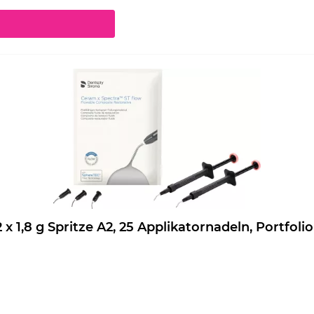
chaltflächen um die Anzahl zu erhöhen oder zu reduzieren.
eram.x Spectra ST flow Nachfüllpackung 2 x 1,8 g Spritze A2, 25 Applikatornadeln, Port