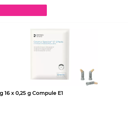
chaltflächen um die Anzahl zu erhöhen oder zu reduzieren.
Ceram.x Spectra ST Effects Nachfüllpackung 16 x 0,25 g Compule E1