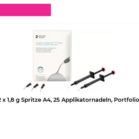
chaltflächen um die Anzahl zu erhöhen oder zu reduzieren.
eram.x Spectra ST flow Nachfüllpackung 2 x 1,8 g Spritze A4, 25 Applikatornadeln, Por