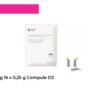
chaltflächen um die Anzahl zu erhöhen oder zu reduzieren.
Ceram.x Spectra ST Effects Nachfüllpackung 16 x 0,25 g Compule D3