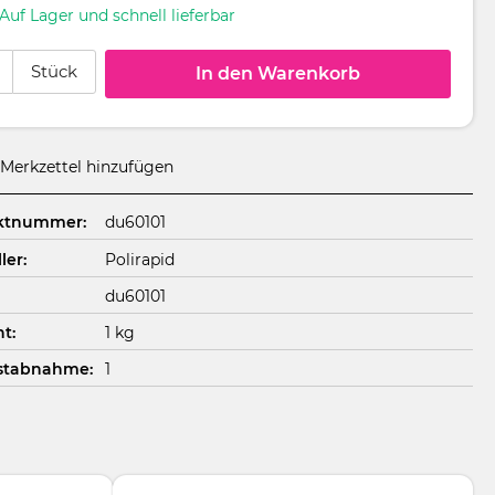
Auf Lager und schnell lieferbar
 Anzahl: Gib den gewünschten Wert ein oder benutze die Schaltflächen um
Stück
In den Warenkorb
Merkzettel hinzufügen
ktnummer:
du60101
ler:
Polirapid
du60101
t:
1 kg
stabnahme:
1