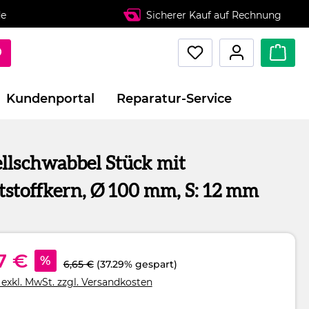
de
Sicherer Kauf auf Rechnung
Kundenportal
Reparatur-Service
llschwabbel Stück mit
stoffkern, Ø 100 mm, S: 12 mm
7 €
%
6,65 €
(37.29% gespart)
 exkl. MwSt. zzgl. Versandkosten