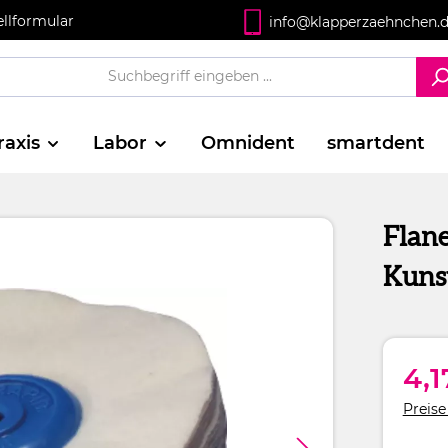
ellformular
info@klapperzaehnchen.
raxis
Labor
Omnident
smartdent
Flane
Kunst
4,1
Preise