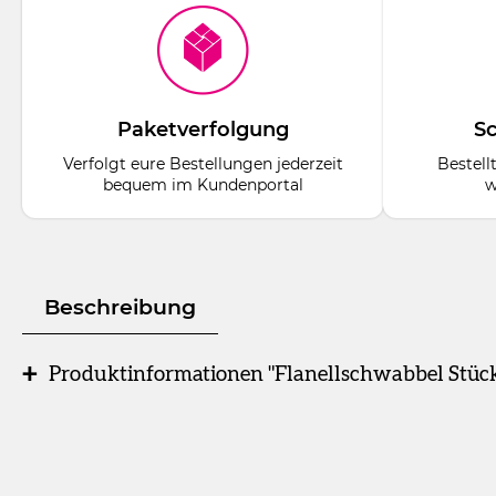
Paketverfolgung
Sc
Verfolgt eure Bestellungen jederzeit
Bestell
bequem im Kundenportal
w
Beschreibung
Produktinformationen "Flanellschwabbel Stück
Stück
Schwabbel mit Kunststoffkern, Ø 100 mm, Stärke: 12
Flanellschwabbel
mit konischem Kunststoff (KK)- oder Leder