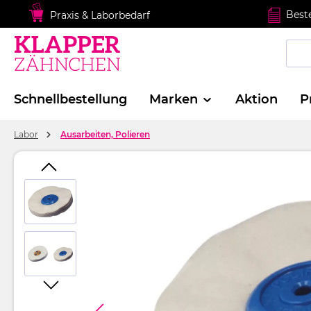
springen
Zur Hauptnavigation springen
Best
Praxis & Laborbedarf
Schnellbestellung
Marken
Aktion
P
Labor
Ausarbeiten, Polieren
Bildergalerie überspringen