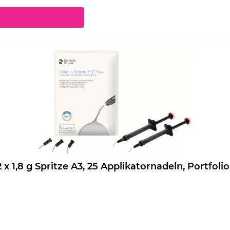
chaltflächen um die Anzahl zu erhöhen oder zu reduzieren.
eram.x Spectra ST flow Nachfüllpackung 2 x 1,8 g Spritze A3, 25 Applikatornadeln, Port