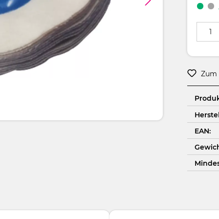
Produkt
Zum 
Produ
Herstel
EAN:
Gewich
Minde