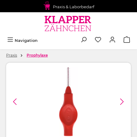
alt springen
Praxis & Laborbedarf
Navigation
Praxis
Prophylaxe
Bildergalerie überspringen