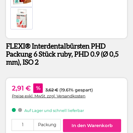
FLEXI® Interdentalbürsten PHD
Packung 6 Stück ruby, PHD 0.9 (Ø 0,5
mm), ISO 2
2,91 €
%
3,62 €
(19.61% gespart)
Preise exkl. MwSt. zzgl. Versandkosten
Auf Lager und schnell lieferbar
Produkt Anzahl: Gib den gewünschten Wert ein oder benutze die Schaltflä
Packung
In den Warenkorb