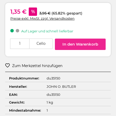
1,35 €
%
3,95 €
(65.82% gespart)
Preise exkl. MwSt. zzgl. Versandkosten
Auf Lager und schnell lieferbar
Produkt Anzahl: Gib den gewünschten Wert ein oder benutze die Schaltflä
Cello
In den Warenkorb
Zum Merkzettel hinzufügen
Produktnummer:
du35150
Hersteller:
JOHN O. BUTLER
EAN:
du35150
Gewicht:
1 kg
Mindestabnahme:
1