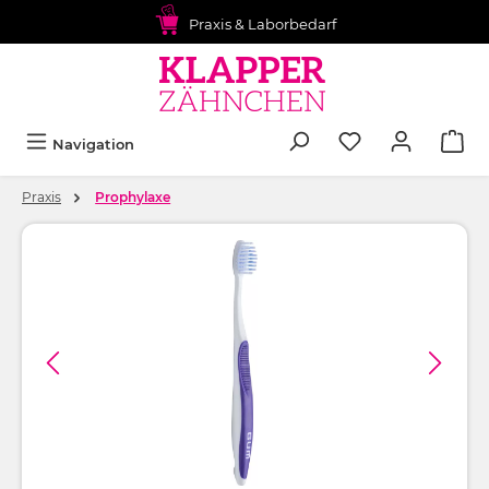
alt springen
Praxis & Laborbedarf
Navigation
Praxis
Prophylaxe
Bildergalerie überspringen