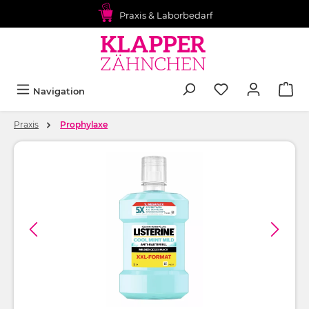
alt springen
Praxis & Laborbedarf
Navigation
Praxis
Prophylaxe
Bildergalerie überspringen