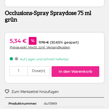
Occlusions-Spray Spraydose 75 ml
grün
5,34 €
%
7,70 €
(30.65% gespart)
Preise exkl. MwSt. zzgl. Versandkosten
Auf Lager und schnell lieferbar
Produkt Anzahl: Gib den gewünschten Wert ein oder benutze die Schaltflä
Dose(n)
In den Warenkorb
Zum Merkzettel hinzufügen
Produktnummer:
du15969