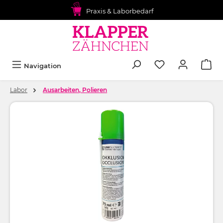
alt springen
Praxis & Laborbedarf
Navigation
Labor
Ausarbeiten, Polieren
Bildergalerie überspringen