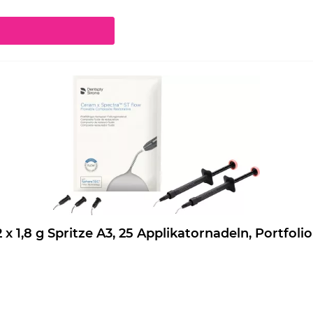
chaltflächen um die Anzahl zu erhöhen oder zu reduzieren.
eram.x Spectra ST flow Nachfüllpackung 2 x 1,8 g Spritze A3, 25 Applikatornadeln, Port