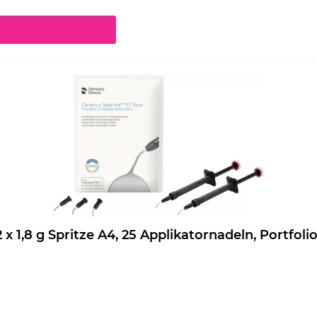
chaltflächen um die Anzahl zu erhöhen oder zu reduzieren.
eram.x Spectra ST flow Nachfüllpackung 2 x 1,8 g Spritze A4, 25 Applikatornadeln, Por