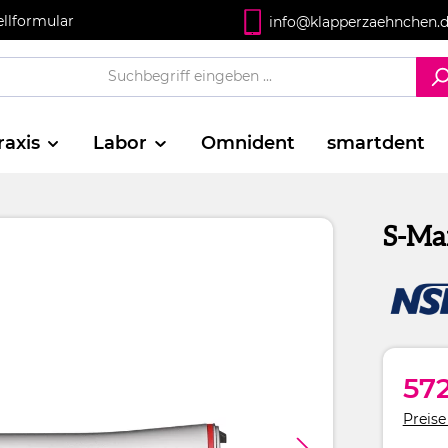
ellformular
info@klapperzaehnchen.
raxis
Labor
Omnident
smartdent
S-Max
572
Preise