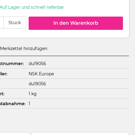
Auf Lager und schnell lieferbar
 Anzahl: Gib den gewünschten Wert ein oder benutze die Schaltflächen um
Stück
In den Warenkorb
Merkzettel hinzufügen
ktnummer:
du19056
ler:
NSK Europe
du19056
t:
1 kg
stabnahme:
1