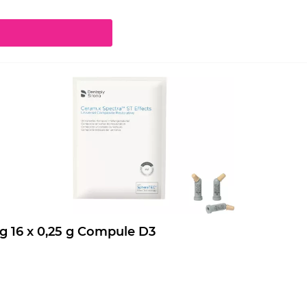
chaltflächen um die Anzahl zu erhöhen oder zu reduzieren.
Ceram.x Spectra ST Effects Nachfüllpackung 16 x 0,25 g Compule D3