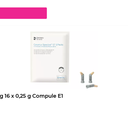
chaltflächen um die Anzahl zu erhöhen oder zu reduzieren.
Ceram.x Spectra ST Effects Nachfüllpackung 16 x 0,25 g Compule E1