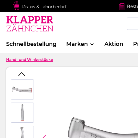
springen
Zur Hauptnavigation springen
Best
Praxis & Laborbedarf
Schnellbestellung
Marken
Aktion
P
Hand- und Winkelstücke
Bildergalerie überspringen