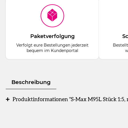
Paketverfolgung
Sc
Verfolgt eure Bestellungen jederzeit
Bestell
bequem im Kundenportal
w
Beschreibung
Produktinformationen "S-Max M95L Stück 1:5, m
Stück
Winkelstück 1:5, mit Licht
Winkelstück 1:5 (rot).