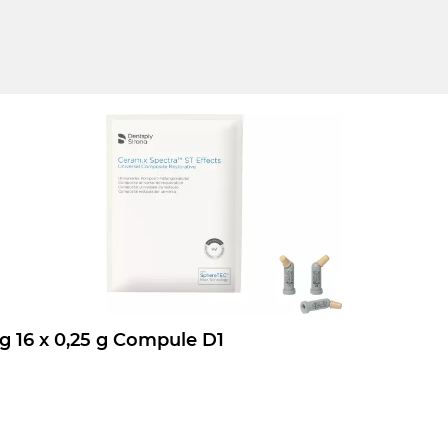
Ceram.x Spectra ST Effects Nachfüllpackung 16 x 0,25 g Compule D1