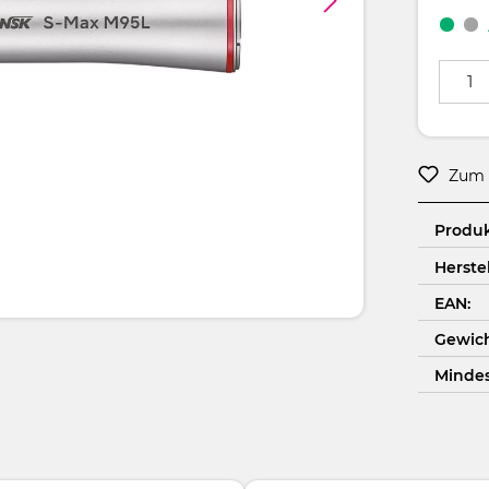
Produkt
Zum 
Produ
Herstel
EAN:
Gewich
Minde