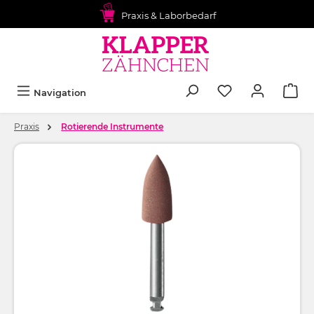
alt springen
Praxis & Laborbedarf
Navigation
Praxis
Rotierende Instrumente
Bildergalerie überspringen