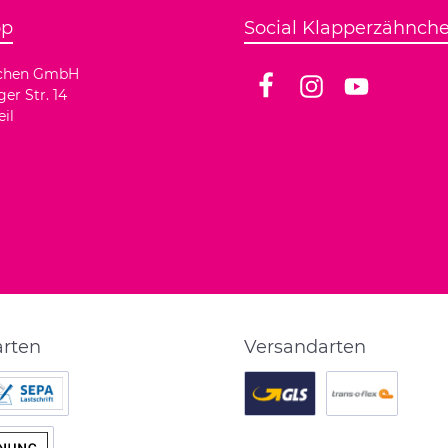
op
Social Klapperzähnch
nchen GmbH
r Str. 14
Facebook
Instagram
YouTube
il
arten
Versandarten
tschrift
twt.widget.shipping.customIm
twt.widget.shipp