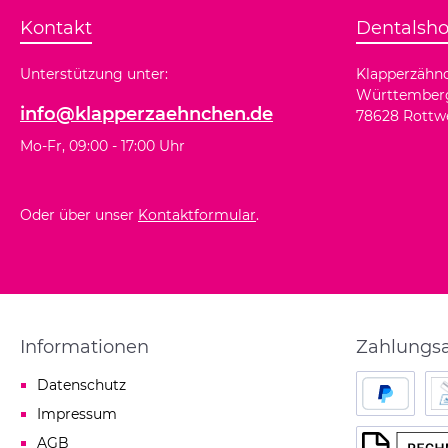
Kontakt
Dentalsh
Unterstützung unter:
Klapperzäh
Württemberge
info@klapperzaehnchen.de
78628 Rottwe
Mo-Fr, 09:00 - 17:00 Uhr
Oder über unser
Kontaktformular
.
Informationen
Zahlungs
Datenschutz
Impressum
PayPal
Las
AGB