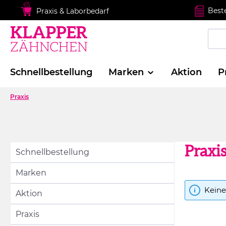
springen
Zur Hauptnavigation springen
Best
Praxis & Laborbedarf
Schnellbestellung
Marken
Aktion
P
Praxis
Praxi
Schnellbestellung
Marken
Keine
Aktion
Praxis