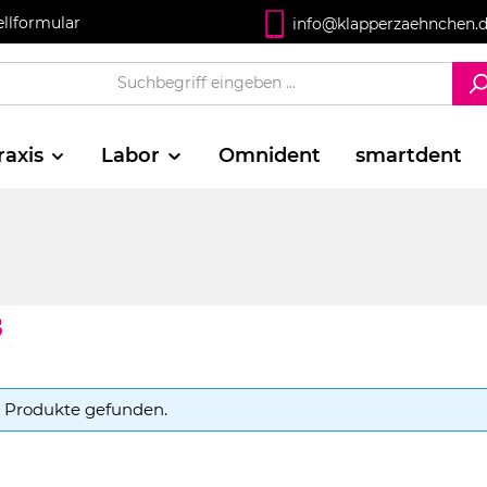
ellformular
info@klapperzaehnchen.
raxis
Labor
Omnident
smartdent
s
 Produkte gefunden.