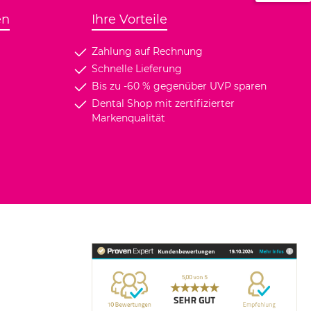
en
Ihre Vorteile
Zahlung auf Rechnung
Schnelle Lieferung
Bis zu -60 % gegenüber UVP sparen
Dental Shop mit zertifizierter
Markenqualität
age1.title
ing.customImage2.title