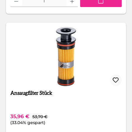
Ansaugfilter Stück
Regulärer Preis:
Verkaufspreis:
35,96 €
53,70 €
(33.04% gespart)