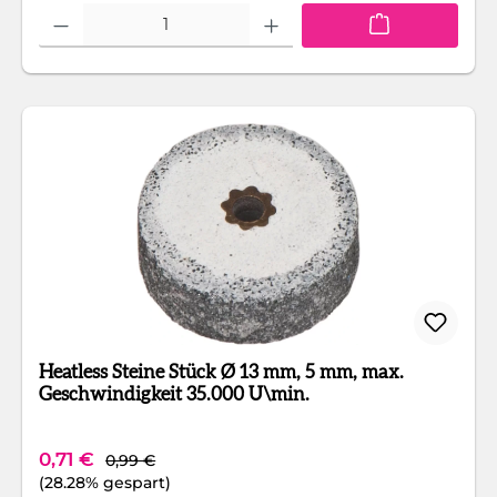
Produkt Anzahl: Gib den gewünschten Wert ein oder benutze die Schaltfläc
Heatless Steine Stück Ø 13 mm, 5 mm, max.
Geschwindigkeit 35.000 U\min.
Regulärer Preis:
Verkaufspreis:
0,71 €
0,99 €
(28.28% gespart)