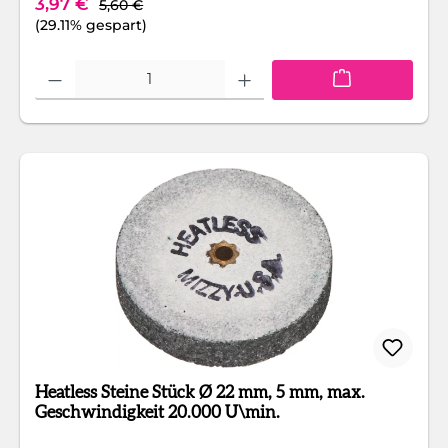
Verkaufspreis:
3,97 €
5,60 €
(29.11% gespart)
Produkt Anzahl: Gib den gewünschten Wert ein oder benutze die Schaltfläc
Heatless Steine Stück Ø 22 mm, 5 mm, max.
Geschwindigkeit 20.000 U\min.