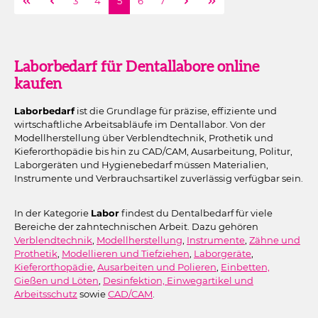
Seite
Seite
Seite
Seite
Seite
3
4
5
6
7
Laborbedarf für Dentallabore online
kaufen
Laborbedarf
ist die Grundlage für präzise, effiziente und
wirtschaftliche Arbeitsabläufe im Dentallabor. Von der
Modellherstellung über Verblendtechnik, Prothetik und
Kieferorthopädie bis hin zu CAD/CAM, Ausarbeitung, Politur,
Laborgeräten und Hygienebedarf müssen Materialien,
Instrumente und Verbrauchsartikel zuverlässig verfügbar sein.
In der Kategorie
Labor
findest du Dentalbedarf für viele
Bereiche der zahntechnischen Arbeit. Dazu gehören
Verblendtechnik
,
Modellherstellung
,
Instrumente
,
Zähne und
Prothetik
,
Modellieren und Tiefziehen
,
Laborgeräte
,
Kieferorthopädie
,
Ausarbeiten und Polieren
,
Einbetten,
Gießen und Löten
,
Desinfektion, Einwegartikel und
Arbeitsschutz
sowie
CAD/CAM
.