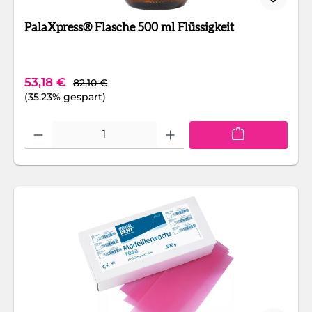
PalaXpress® Flasche 500 ml Flüssigkeit
Regulärer Preis:
Verkaufspreis:
53,18 €
82,10 €
(35.23% gespart)
Produkt Anzahl: Gib den gewünschten Wert ein oder benutze die Schaltfläc