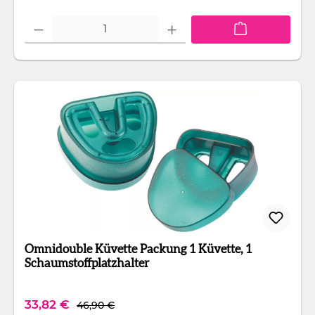
Produkt Anzahl: Gib den gewünschten Wert ein oder benutze die Schaltfläc
Omnidouble Küvette Packung 1 Küvette, 1
Schaumstoffplatzhalter
Regulärer Preis:
Verkaufspreis:
33,82 €
46,90 €