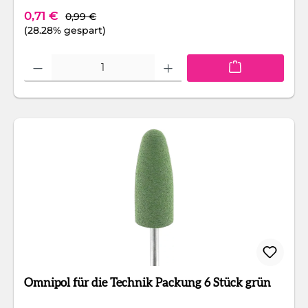
Regulärer Preis:
Verkaufspreis:
0,71 €
0,99 €
(28.28% gespart)
Produkt Anzahl: Gib den gewünschten Wert ein oder benutze die Schaltfläc
Omnipol für die Technik Packung 6 Stück grün