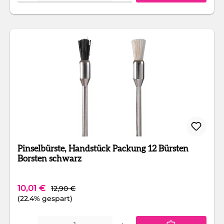
Pinselbürste, Handstück Packung 12 Bürsten
Borsten schwarz
Regulärer Preis:
Verkaufspreis:
10,01 €
12,90 €
(22.4% gespart)
Produkt Anzahl: Gib den gewünschten Wert ein oder benutze die Schaltfläc