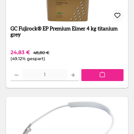
GC Fujirock® EP Premium Eimer 4 kg titanium
grey
Regulärer Preis:
Verkaufspreis:
24,83 €
48,80 €
(49.12% gespart)
Produkt Anzahl: Gib den gewünschten Wert ein oder benutze die Schaltfläc