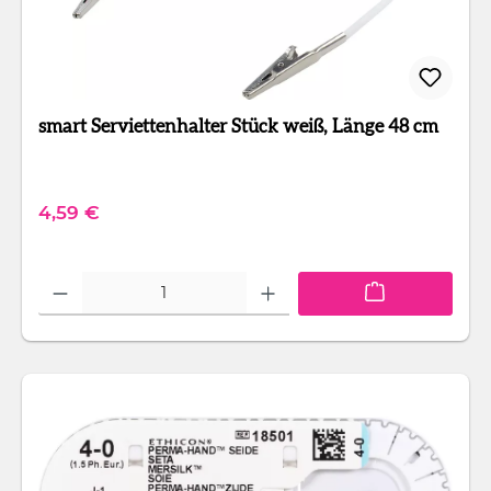
smart Serviettenhalter Stück weiß, Länge 48 cm
Regulärer Preis:
4,59 €
Produkt Anzahl: Gib den gewünschten Wert ein oder benutze die Schaltfläc