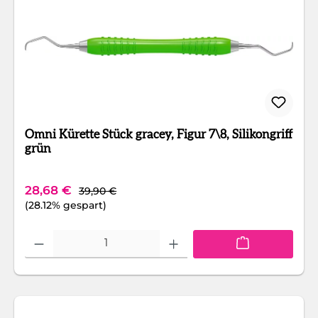
Omni Kürette Stück gracey, Figur 7\8, Silikongriff
grün
Regulärer Preis:
Verkaufspreis:
28,68 €
39,90 €
(28.12% gespart)
Produkt Anzahl: Gib den gewünschten Wert ein oder benutze die Schaltfläc