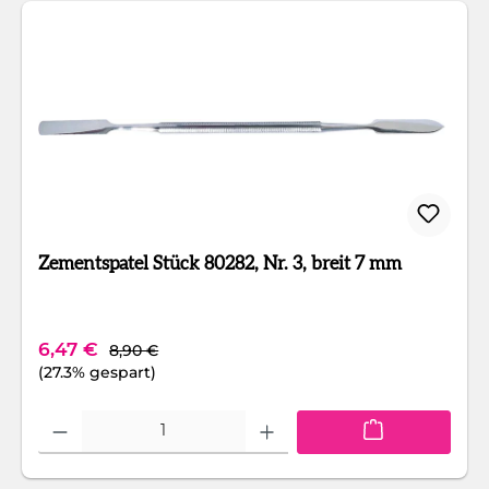
Zementspatel Stück 80282, Nr. 3, breit 7 mm
Regulärer Preis:
Verkaufspreis:
6,47 €
8,90 €
(27.3% gespart)
Produkt Anzahl: Gib den gewünschten Wert ein oder benutze die Schaltfläc