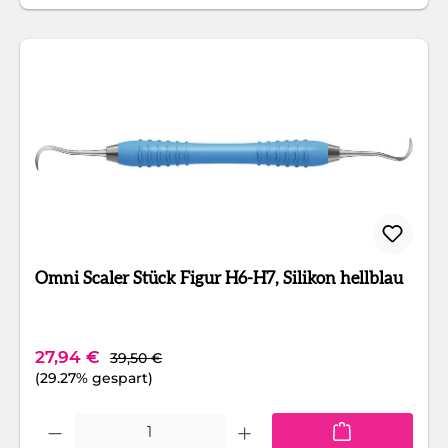
Omni Scaler Stück Figur H6-H7, Silikon hellblau
Regulärer Preis:
Verkaufspreis:
27,94 €
39,50 €
(29.27% gespart)
Produkt Anzahl: Gib den gewünschten Wert ein oder benutze die Schaltfläc