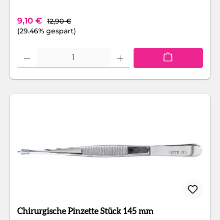
Regulärer Preis:
Verkaufspreis:
9,10 €
12,90 €
(29.46% gespart)
Produkt Anzahl: Gib den gewünschten Wert ein oder benutze die Schaltfläc
Chirurgische Pinzette Stück 145 mm