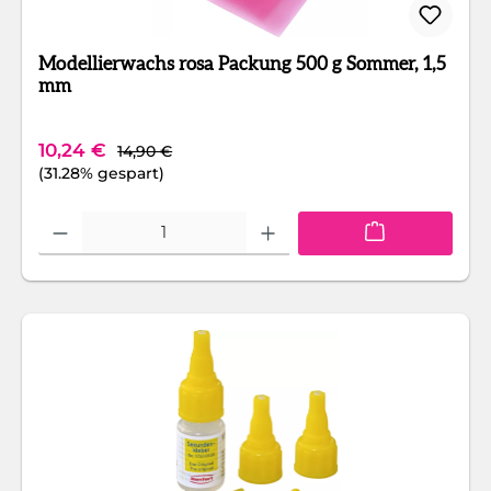
Modellierwachs rosa Packung 500 g Sommer, 1,5
mm
Regulärer Preis:
Verkaufspreis:
10,24 €
14,90 €
(31.28% gespart)
Produkt Anzahl: Gib den gewünschten Wert ein oder benutze die Schaltfläc