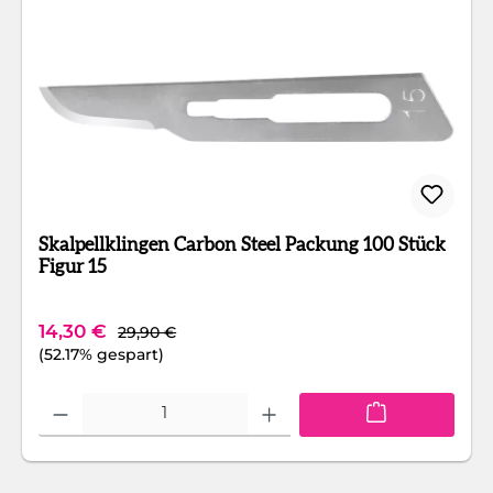
Skalpellklingen Carbon Steel Packung 100 Stück
Figur 15
Regulärer Preis:
Verkaufspreis:
14,30 €
29,90 €
(52.17% gespart)
Produkt Anzahl: Gib den gewünschten Wert ein oder benutze die Schaltfläc