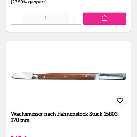
(27.89% gespart)
Produkt Anzahl: Gib den gewünschten Wert ein oder benutze die Schaltfläc
Wachsmesser nach Fahnenstock Stück 15803,
170 mm
Regulärer Preis: