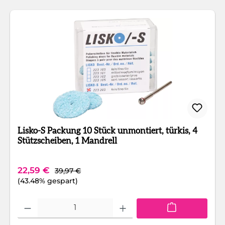
Lisko-S Packung 10 Stück unmontiert, türkis, 4
Stützscheiben, 1 Mandrell
Regulärer Preis:
Verkaufspreis:
22,59 €
39,97 €
(43.48% gespart)
Produkt Anzahl: Gib den gewünschten Wert ein oder benutze die Schaltfläc