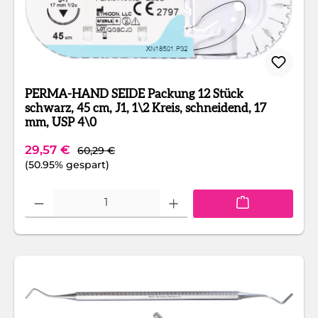
PERMA-HAND SEIDE Packung 12 Stück
schwarz, 45 cm, J1, 1\2 Kreis, schneidend, 17
mm, USP 4\0
Regulärer Preis:
Verkaufspreis:
29,57 €
60,29 €
(50.95% gespart)
Produkt Anzahl: Gib den gewünschten Wert ein oder benutze die Schaltfläc