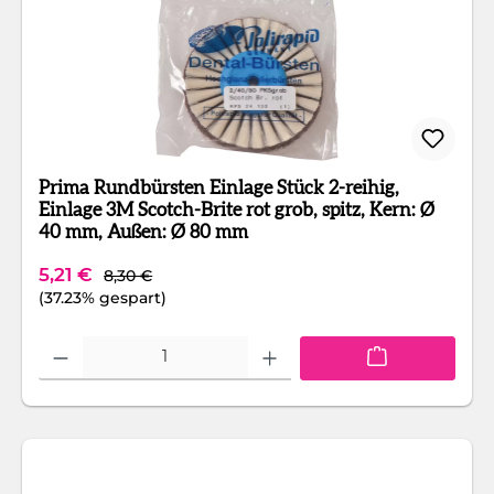
Prima Rundbürsten Einlage Stück 2-reihig,
Einlage 3M Scotch-Brite rot grob, spitz, Kern: Ø
40 mm, Außen: Ø 80 mm
Regulärer Preis:
Verkaufspreis:
5,21 €
8,30 €
(37.23% gespart)
Produkt Anzahl: Gib den gewünschten Wert ein oder benutze die Schaltfläc