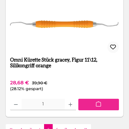
Omni Kürette Stück gracey, Figur 11\12,
Silikongriff orange
Regulärer Preis:
Verkaufspreis:
28,68 €
39,90 €
(28.12% gespart)
Produkt Anzahl: Gib den gewünschten Wert ein oder benutze die Schaltfläc