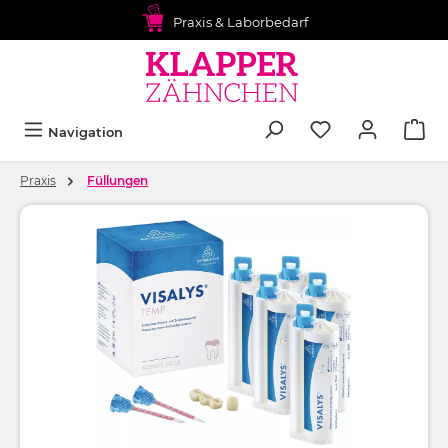
alt springen
Praxis & Laborbedarf
Navigation
Praxis
Füllungen
Bildergalerie überspringen