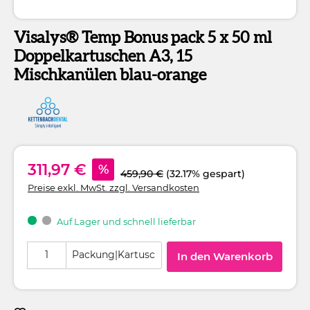
Visalys® Temp Bonus pack 5 x 50 ml
Doppelkartuschen A3, 15
Mischkanülen blau-orange
311,97 €
%
459,90 €
(32.17% gespart)
Preise exkl. MwSt. zzgl. Versandkosten
Auf Lager und schnell lieferbar
Produkt Anzahl: Gib den gewünschten Wert ein oder benutze die Schaltflä
Packung|Kartusc
In den Warenkorb