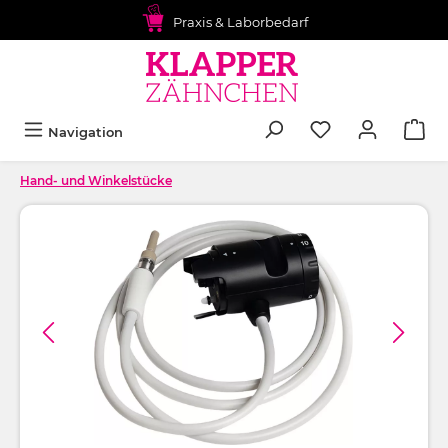
alt springen
Praxis & Laborbedarf
Navigation
Hand- und Winkelstücke
Bildergalerie überspringen