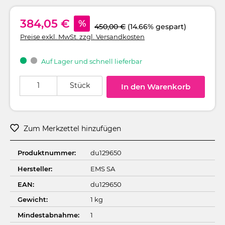
384,05 €
%
450,00 €
(14.66% gespart)
Preise exkl. MwSt. zzgl. Versandkosten
Auf Lager und schnell lieferbar
Produkt Anzahl: Gib den gewünschten Wert ein oder benutze die Schaltflä
Stück
In den Warenkorb
Zum Merkzettel hinzufügen
Produktnummer:
du129650
Hersteller:
EMS SA
EAN:
du129650
Gewicht:
1 kg
Mindestabnahme:
1