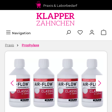
alt springen
Praxis & Laborbedarf
Navigation
Praxis
Prophylaxe
Bildergalerie überspringen