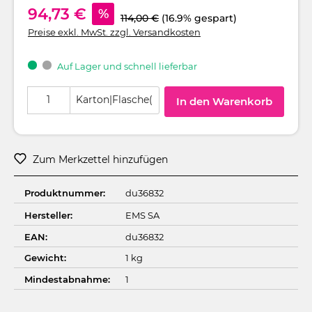
94,73 €
%
114,00 €
(16.9% gespart)
Preise exkl. MwSt. zzgl. Versandkosten
Auf Lager und schnell lieferbar
Produkt Anzahl: Gib den gewünschten Wert ein oder benutze die Schaltflä
Karton|Flasche(
In den Warenkorb
Zum Merkzettel hinzufügen
Produktnummer:
du36832
Hersteller:
EMS SA
EAN:
du36832
Gewicht:
1 kg
Mindestabnahme:
1