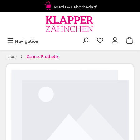
alt springen
Praxis & Laborbedarf
Navigation
Labor
Zähne, Prothetik
Bildergalerie überspringen