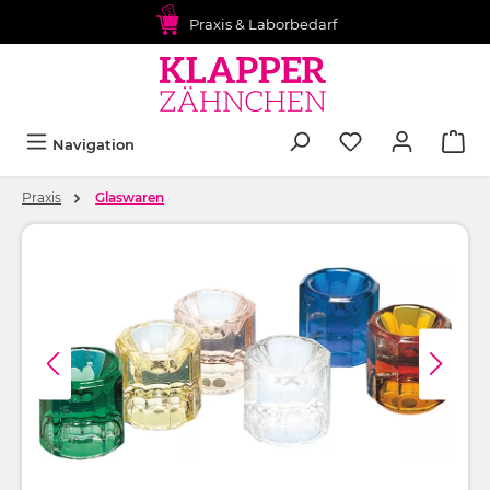
alt springen
Praxis & Laborbedarf
Navigation
Praxis
Glaswaren
Bildergalerie überspringen