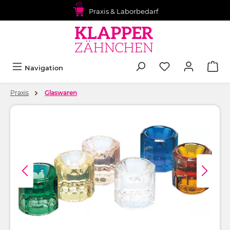
alt springen
Praxis & Laborbedarf
Navigation
Praxis
Glaswaren
Bildergalerie überspringen