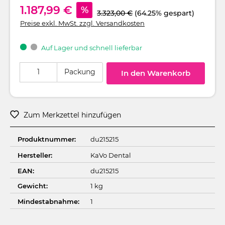
1.187,99 €
%
3.323,00 €
(64.25% gespart)
Preise exkl. MwSt. zzgl. Versandkosten
Auf Lager und schnell lieferbar
Produkt Anzahl: Gib den gewünschten Wert ein oder benutze die Schaltflä
Packung
In den Warenkorb
Zum Merkzettel hinzufügen
Produktnummer:
du215215
Hersteller:
KaVo Dental
EAN:
du215215
Gewicht:
1 kg
Mindestabnahme:
1