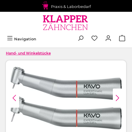
alt springen
Praxis & Laborbedarf
Navigation
Hand- und Winkelstücke
Bildergalerie überspringen