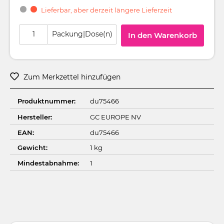
Lieferbar, aber derzeit längere Lieferzeit
Produkt Anzahl: Gib den gewünschten Wert ein oder benutze die Schaltflä
Packung|Dose(n)
In den Warenkorb
Zum Merkzettel hinzufügen
Produktnummer:
du75466
Hersteller:
GC EUROPE NV
EAN:
du75466
Gewicht:
1 kg
Mindestabnahme:
1