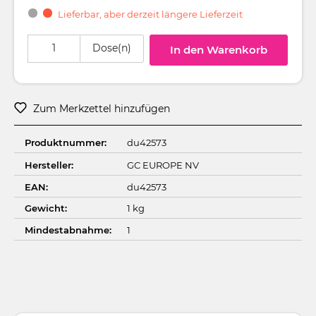
Lieferbar, aber derzeit längere Lieferzeit
Produkt Anzahl: Gib den gewünschten Wert ein oder benutze die Schaltflä
Dose(n)
In den Warenkorb
Zum Merkzettel hinzufügen
Produktnummer:
du42573
Hersteller:
GC EUROPE NV
EAN:
du42573
Gewicht:
1 kg
Mindestabnahme:
1