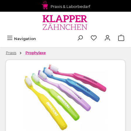
alt springen
Praxis & Laborbedarf
Navigation
Praxis
Prophylaxe
Bildergalerie überspringen