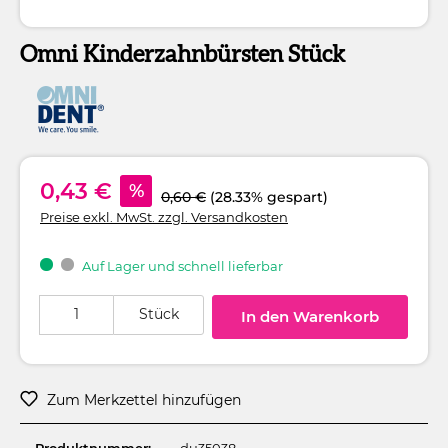
Omni Kinderzahnbürsten Stück
0,43 €
%
0,60 €
(28.33% gespart)
Preise exkl. MwSt. zzgl. Versandkosten
Auf Lager und schnell lieferbar
Produkt Anzahl: Gib den gewünschten Wert ein oder benutze die Schaltflä
Stück
In den Warenkorb
Zum Merkzettel hinzufügen
Produktnummer:
du35038