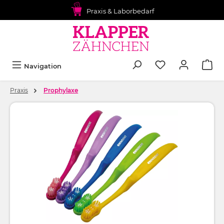
alt springen
Praxis & Laborbedarf
Navigation
Praxis
Prophylaxe
Bildergalerie überspringen