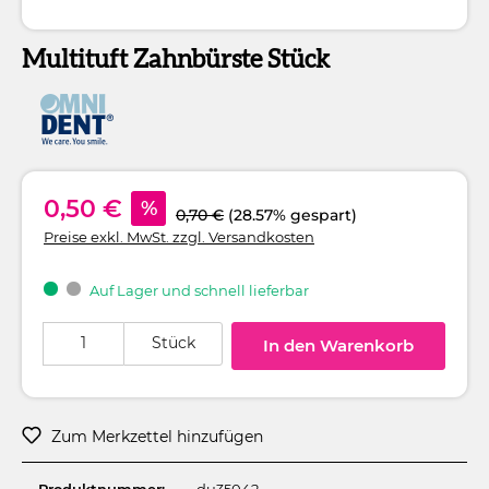
Multituft Zahnbürste Stück
0,50 €
%
0,70 €
(28.57% gespart)
Preise exkl. MwSt. zzgl. Versandkosten
Auf Lager und schnell lieferbar
Produkt Anzahl: Gib den gewünschten Wert ein oder benutze die Schaltflä
Stück
In den Warenkorb
Zum Merkzettel hinzufügen
Produktnummer:
du35042