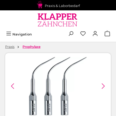
alt springen
Praxis & Laborbedarf
Navigation
Praxis
Prophylaxe
Bildergalerie überspringen