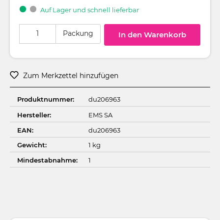
Auf Lager und schnell lieferbar
Produkt Anzahl: Gib den gewünschten Wert ein oder benutze die Schaltflä
Packung
In den Warenkorb
Zum Merkzettel hinzufügen
Produktnummer:
du206963
Hersteller:
EMS SA
EAN:
du206963
Gewicht:
1 kg
Mindestabnahme:
1