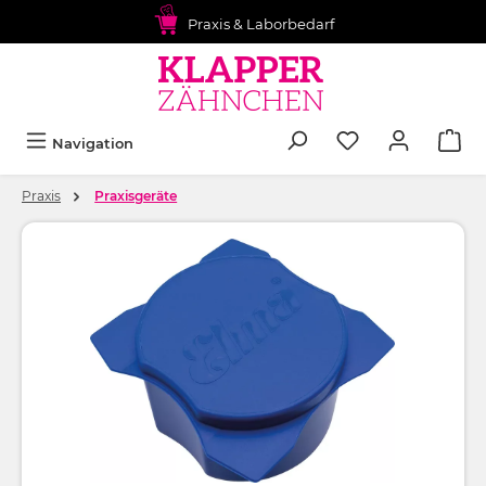
alt springen
Praxis & Laborbedarf
Navigation
Praxis
Praxisgeräte
Bildergalerie überspringen