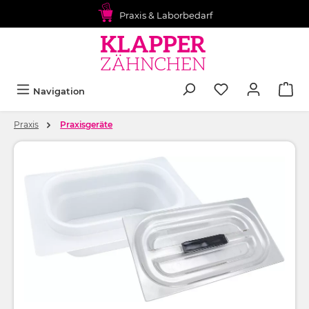
alt springen
Praxis & Laborbedarf
Navigation
Praxis
Praxisgeräte
Bildergalerie überspringen