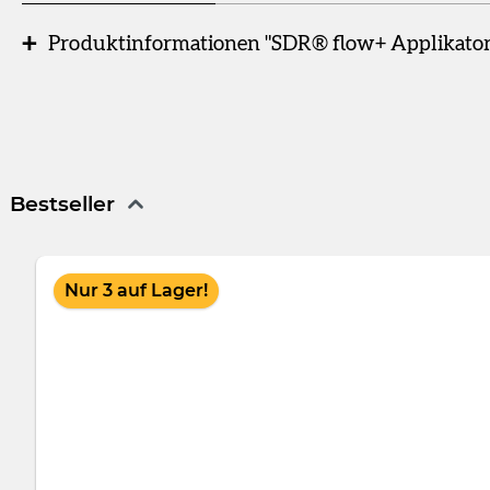
Produktinformationen "SDR® flow+ Applikatorn
Packung
20 Applikatornadeln für Spritzen
SDR® flow+ Applikatornadeln
für Spritzen.
Bestseller
Produktgalerie überspringen
Nur 3 auf Lager!