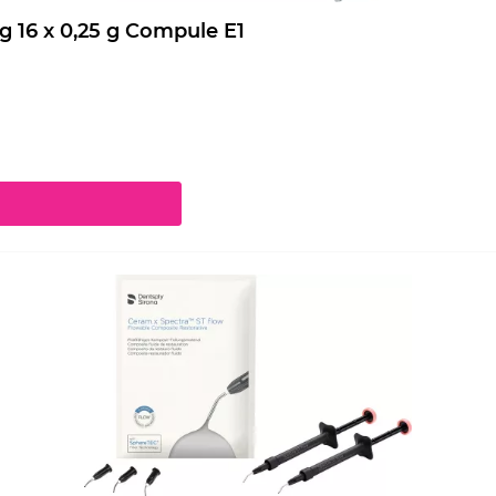
Ceram.x Spectra ST Effects Nachfüllpackung 16 x 0,25 g Compule E1
chaltflächen um die Anzahl zu erhöhen oder zu reduzieren.