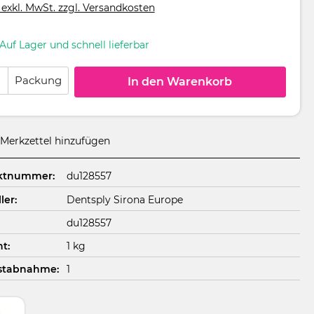
 exkl. MwSt. zzgl. Versandkosten
Auf Lager und schnell lieferbar
 Anzahl: Gib den gewünschten Wert ein oder benutze die Schaltflächen um
Packung
In den Warenkorb
Merkzettel hinzufügen
ktnummer:
du128557
ler:
Dentsply Sirona Europe
du128557
t:
1 kg
stabnahme:
1