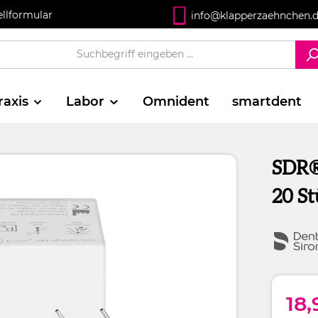
ellformular
info@klapperzaehnchen.
raxis
Labor
Omnident
smartdent
SDR®
20 St
18,