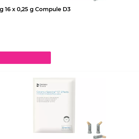
Ceram.x Spectra ST Effects Nachfüllpackung 16 x 0,25 g Compule D3
chaltflächen um die Anzahl zu erhöhen oder zu reduzieren.