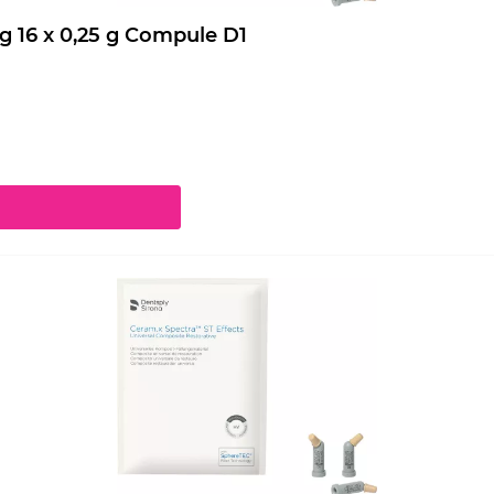
Ceram.x Spectra ST Effects Nachfüllpackung 16 x 0,25 g Compule D1
chaltflächen um die Anzahl zu erhöhen oder zu reduzieren.