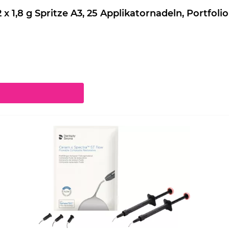
eram.x Spectra ST flow Nachfüllpackung 2 x 1,8 g Spritze A3, 25 Applikatornadeln, Port
chaltflächen um die Anzahl zu erhöhen oder zu reduzieren.