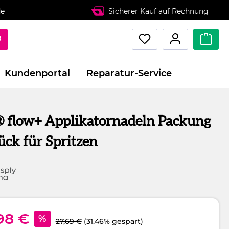
de
Sicherer Kauf auf Rechnung
Kundenportal
Reparatur-Service
 flow+ Applikatornadeln Packung
ück für Spritzen
98 €
%
27,69 €
(31.46% gespart)