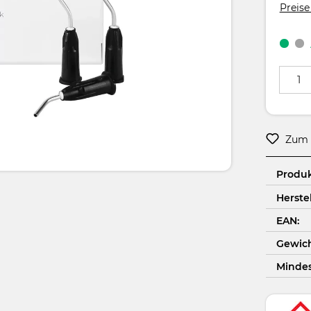
Preise
Produkt
Zum 
Produ
Herstel
EAN:
Gewich
Minde