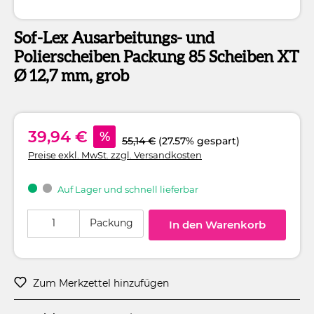
Sof-Lex Ausarbeitungs- und
Polierscheiben Packung 85 Scheiben XT
Ø 12,7 mm, grob
39,94 €
%
55,14 €
(27.57% gespart)
Preise exkl. MwSt. zzgl. Versandkosten
Auf Lager und schnell lieferbar
Produkt Anzahl: Gib den gewünschten Wert ein oder benutze die Schaltflä
Packung
In den Warenkorb
Zum Merkzettel hinzufügen