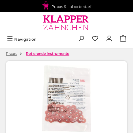
alt springen
Praxis & Laborbedarf
Navigation
Praxis
Rotierende Instrumente
Bildergalerie überspringen