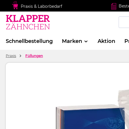
springen
Zur Hauptnavigation springen
Best
Praxis & Laborbedarf
Schnellbestellung
Marken
Aktion
P
Praxis
Füllungen
Bildergalerie überspringen