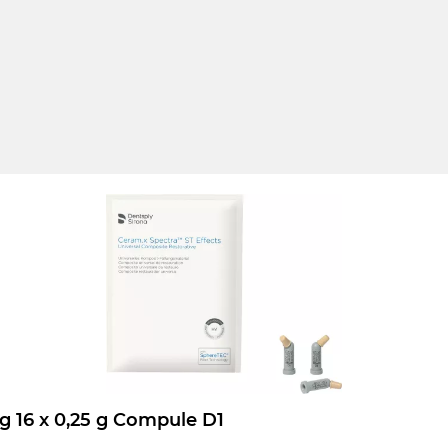
l in Kartuschen.
en und Verstopfen der Kartusche
Ceram.x Spectra ST Effects Nachfüllpackung 16 x 0,25 g Compule D1