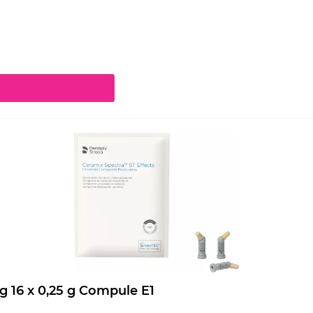
chaltflächen um die Anzahl zu erhöhen oder zu reduzieren.
Ceram.x Spectra ST Effects Nachfüllpackung 16 x 0,25 g Compule E1