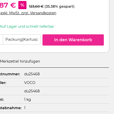
,87 €
%
123,60 €
(35.38% gespart)
 exkl. MwSt. zzgl. Versandkosten
Auf Lager und schnell lieferbar
 Anzahl: Gib den gewünschten Wert ein oder benutze die Schaltflächen um
Packung|Kartusc
In den Warenkorb
Merkzettel hinzufügen
ktnummer:
du25468
ler:
VOCO
du25468
t:
1 kg
stabnahme:
1