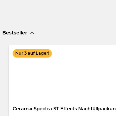
Packung
75 g Doppelkartusche A2, Mischkanülen Typ 6
Selbsthärtendes, provisorisches Kronen- und Brückenmateria
Separate Austrittsöffnungen gegen vorzeitiges Aushärt
Mit weniger Druck leichter Material auspressen
Bestseller
Jede 1:1 Mischpistole neuen Typs passt
Produktgalerie überspringen
Nur 3 auf Lager!