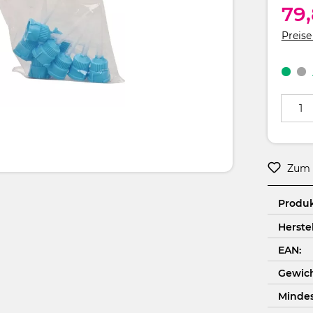
79
Preise
Produkt
Zum 
Produ
Herstel
EAN:
Gewich
Minde