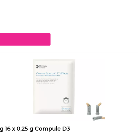
chaltflächen um die Anzahl zu erhöhen oder zu reduzieren.
Ceram.x Spectra ST Effects Nachfüllpackung 16 x 0,25 g Compule D3