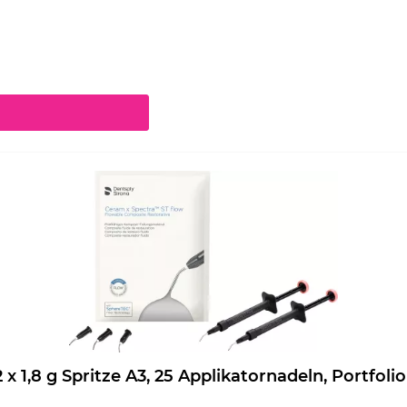
chaltflächen um die Anzahl zu erhöhen oder zu reduzieren.
eram.x Spectra ST flow Nachfüllpackung 2 x 1,8 g Spritze A3, 25 Applikatornadeln, Port