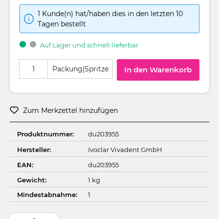
1 Kunde(n) hat/haben dies in den letzten 10
Tagen bestellt
Auf Lager und schnell lieferbar
Produkt Anzahl: Gib den gewünschten Wert ein oder benutze die Schaltflä
Packung|Spritze
In den Warenkorb
Zum Merkzettel hinzufügen
Produktnummer:
du203955
Hersteller:
Ivoclar Vivadent GmbH
EAN:
du203955
Gewicht:
1 kg
Mindestabnahme:
1