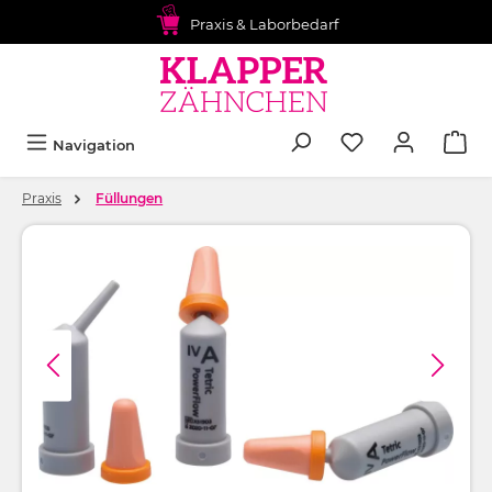
alt springen
Praxis & Laborbedarf
Navigation
Praxis
Füllungen
Bildergalerie überspringen