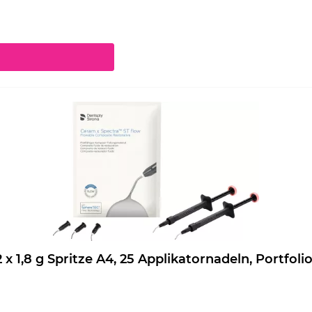
chaltflächen um die Anzahl zu erhöhen oder zu reduzieren.
eram.x Spectra ST flow Nachfüllpackung 2 x 1,8 g Spritze A4, 25 Applikatornadeln, Por