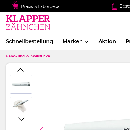
springen
Zur Hauptnavigation springen
Best
Praxis & Laborbedarf
Schnellbestellung
Marken
Aktion
P
Hand- und Winkelstücke
Bildergalerie überspringen