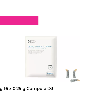
chaltflächen um die Anzahl zu erhöhen oder zu reduzieren.
Ceram.x Spectra ST Effects Nachfüllpackung 16 x 0,25 g Compule D3