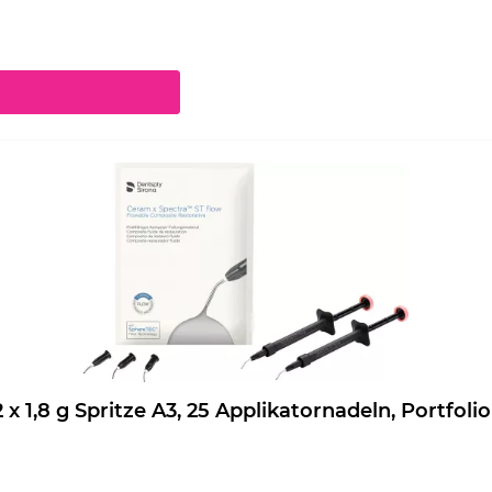
chaltflächen um die Anzahl zu erhöhen oder zu reduzieren.
eram.x Spectra ST flow Nachfüllpackung 2 x 1,8 g Spritze A3, 25 Applikatornadeln, Port