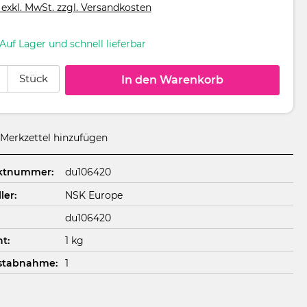
 exkl. MwSt. zzgl. Versandkosten
Auf Lager und schnell lieferbar
 Anzahl: Gib den gewünschten Wert ein oder benutze die Schaltflächen um
Stück
In den Warenkorb
Merkzettel hinzufügen
ktnummer:
du106420
ler:
NSK Europe
du106420
t:
1 kg
stabnahme:
1