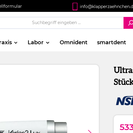
ellformular
info@klapperzaehnchen.
raxis
Labor
Omnident
smartdent
Ultr
Stück
53