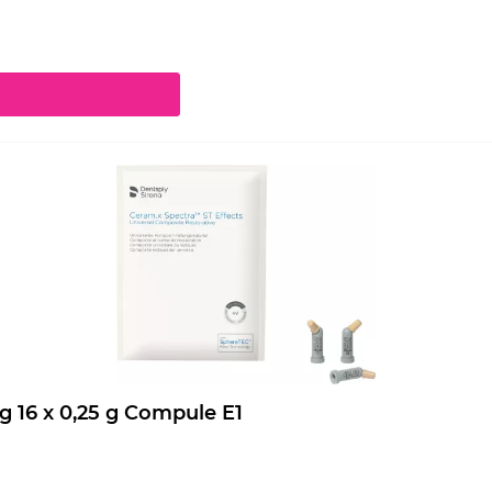
chaltflächen um die Anzahl zu erhöhen oder zu reduzieren.
Ceram.x Spectra ST Effects Nachfüllpackung 16 x 0,25 g Compule E1