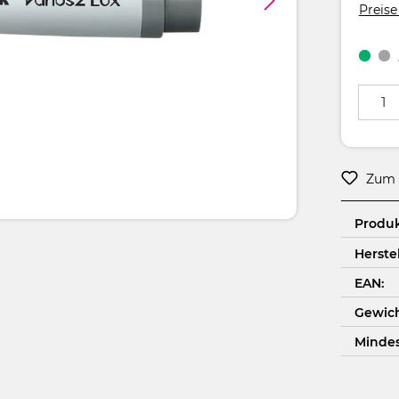
Preise
Produkt
Zum 
Produ
Herstel
EAN:
Gewich
Minde