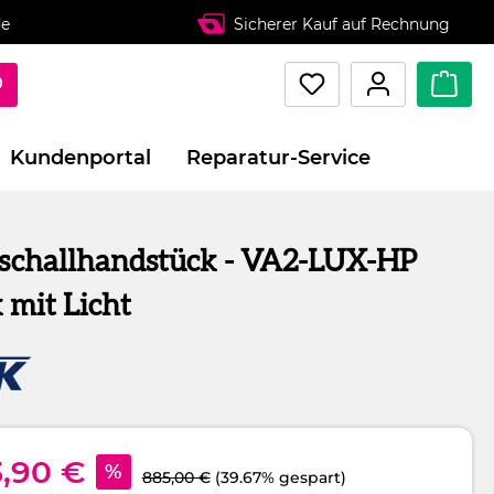
de
Sicherer Kauf auf Rechnung
Kundenportal
Reparatur-Service
aschallhandstück - VA2-LUX-HP
 mit Licht
3,90 €
%
885,00 €
(39.67% gespart)