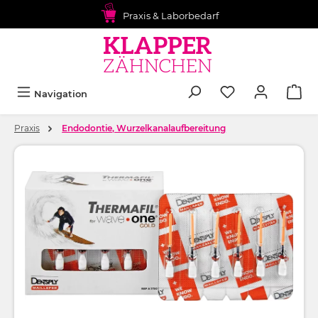
alt springen
Praxis & Laborbedarf
Navigation
Praxis
Endodontie, Wurzelkanalaufbereitung
Bildergalerie überspringen