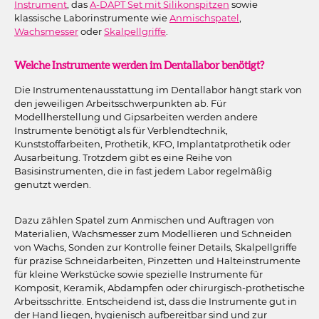
Instrument
, das
A-DAPT Set mit Silikonspitzen
sowie
klassische Laborinstrumente wie
Anmischspatel
,
Wachsmesser
oder
Skalpellgriffe
.
Welche Instrumente werden im Dentallabor benötigt?
Die Instrumentenausstattung im Dentallabor hängt stark von
den jeweiligen Arbeitsschwerpunkten ab. Für
Modellherstellung und Gipsarbeiten werden andere
Instrumente benötigt als für Verblendtechnik,
Kunststoffarbeiten, Prothetik, KFO, Implantatprothetik oder
Ausarbeitung. Trotzdem gibt es eine Reihe von
Basisinstrumenten, die in fast jedem Labor regelmäßig
genutzt werden.
Dazu zählen Spatel zum Anmischen und Auftragen von
Materialien, Wachsmesser zum Modellieren und Schneiden
von Wachs, Sonden zur Kontrolle feiner Details, Skalpellgriffe
für präzise Schneidarbeiten, Pinzetten und Halteinstrumente
für kleine Werkstücke sowie spezielle Instrumente für
Komposit, Keramik, Abdampfen oder chirurgisch-prothetische
Arbeitsschritte. Entscheidend ist, dass die Instrumente gut in
der Hand liegen, hygienisch aufbereitbar sind und zur