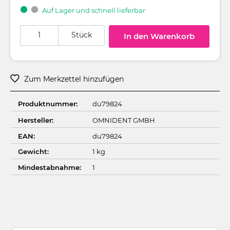
Auf Lager und schnell lieferbar
Produkt Anzahl: Gib den gewünschten Wert ein oder benutze die Schaltflä
Stück
In den Warenkorb
Zum Merkzettel hinzufügen
Produktnummer:
du79824
Hersteller:
OMNIDENT GMBH
EAN:
du79824
Gewicht:
1 kg
Mindestabnahme:
1