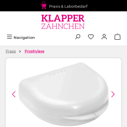
alt springen
Praxis & Laborbedarf
Navigation
Praxis
Prophylaxe
Bildergalerie überspringen