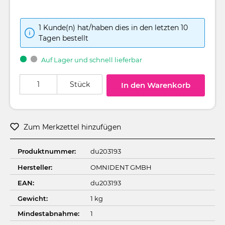
1 Kunde(n) hat/haben dies in den letzten 10
Tagen bestellt
Auf Lager und schnell lieferbar
Produkt Anzahl: Gib den gewünschten Wert ein oder benutze die Schaltflä
Stück
In den Warenkorb
Zum Merkzettel hinzufügen
Produktnummer:
du203193
Hersteller:
OMNIDENT GMBH
EAN:
du203193
Gewicht:
1 kg
Mindestabnahme:
1