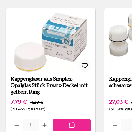
Kappengläser aus Simplex-
Kappengläser St
Opalglas Stück Ersatz-Deckel mit
schwarze
gelbem Ring
Regulärer Preis:
Verkaufspreis:
Verkaufs
7,79 €
27,03 €
11,20 €
(30.45% gespart)
(30.51% ge
Produkt Anzahl: Gib den gewünschten Wert ein oder benutze die Sch
Produkt Anza