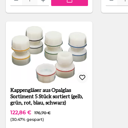
Kappengläser aus Opalglas
Sortiment 5 Stück sortiert (gelb,
grün, rot, blau, schwarz)
Regulärer Preis:
Verkaufspreis:
122,86 €
176,70 €
(30.47% gespart)