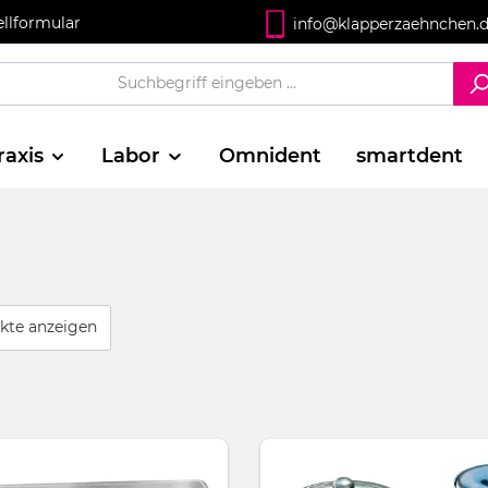
ellformular
info@klapperzaehnchen.
raxis
Labor
Omnident
smartdent
kte anzeigen