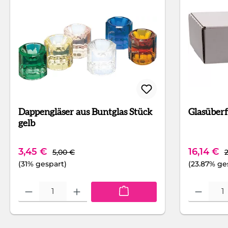
Dappengläser aus Buntglas Stück
gelb
Regulärer Preis:
R
Verkaufspreis:
Verkaufs
3,45 €
16,14 €
5,00 €
2
(31% gespart)
(23.87% ge
Produkt Anzahl: Gib den gewünschten Wert ein oder benutze die Sch
Produkt Anza