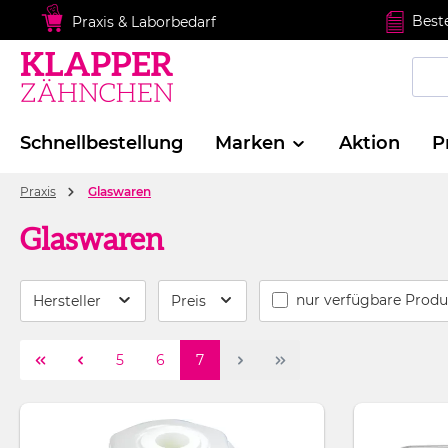
springen
Zur Hauptnavigation springen
Best
Praxis & Laborbedarf
Schnellbestellung
Marken
Aktion
P
Praxis
Glaswaren
Glaswaren
nur verfügbare Produ
Hersteller
Preis
Seite
Seite
Seite
5
6
7