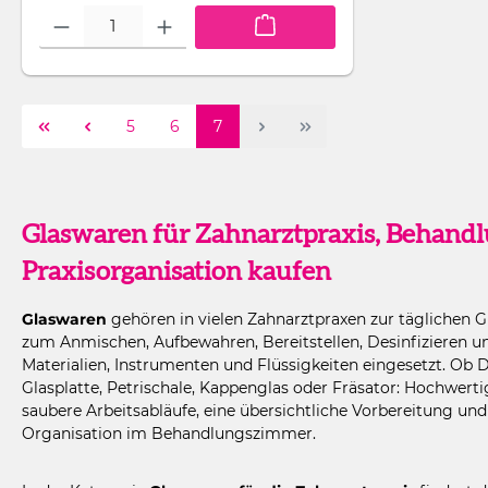
Produkt Anzahl: Gib den gewünschten Wert ein oder benutze die Sch
Seite
Seite
Seite
5
6
7
Glaswaren für Zahnarztpraxis, Behand
Praxisorganisation kaufen
Glaswaren
gehören in vielen Zahnarztpraxen zur täglichen 
zum Anmischen, Aufbewahren, Bereitstellen, Desinfizieren u
Materialien, Instrumenten und Flüssigkeiten eingesetzt. Ob
Glasplatte, Petrischale, Kappenglas oder Fräsator: Hochwert
saubere Arbeitsabläufe, eine übersichtliche Vorbereitung und
Organisation im Behandlungszimmer.