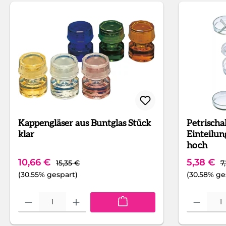
Kappengläser aus Buntglas Stück
Petrischalen Stüc
klar
Einteilu
hoch
Regulärer Preis:
R
Verkaufspreis:
Verkaufs
10,66 €
5,38 €
15,35 €
7
(30.55% gespart)
(30.58% ge
Produkt Anzahl: Gib den gewünschten Wert ein oder benutze die Sch
Produkt Anza