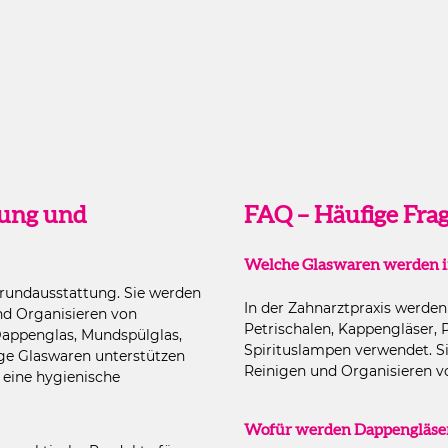
altflächen um die Anzahl zu erhöhen oder zu reduzieren.
lung und
FAQ – Häufige Frag
Welche Glaswaren werden i
Grundausstattung. Sie werden
In der Zahnarztpraxis werde
nd Organisieren von
Petrischalen, Kappengläser, 
 Dappenglas, Mundspülglas,
Spirituslampen verwendet. S
ige Glaswaren unterstützen
Reinigen und Organisieren v
 eine hygienische
Wofür werden Dappengläser 