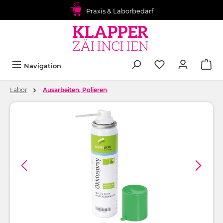
alt springen
Praxis & Laborbedarf
Navigation
Labor
Ausarbeiten, Polieren
Bildergalerie überspringen