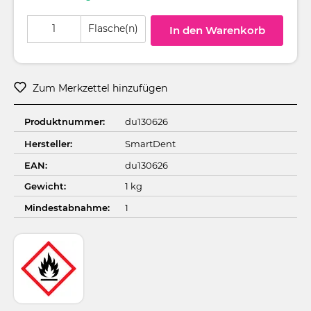
Produkt Anzahl: Gib den gewünschten Wert ein oder benutze die Schaltflä
Flasche(n)
In den Warenkorb
Zum Merkzettel hinzufügen
Produktnummer:
du130626
Hersteller:
SmartDent
EAN:
du130626
Gewicht:
1 kg
Mindestabnahme:
1