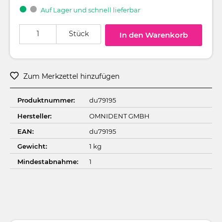
Auf Lager und schnell lieferbar
Produkt Anzahl: Gib den gewünschten Wert ein oder benutze die Schaltflä
Stück
In den Warenkorb
Zum Merkzettel hinzufügen
Produktnummer:
du79195
Hersteller:
OMNIDENT GMBH
EAN:
du79195
Gewicht:
1 kg
Mindestabnahme:
1