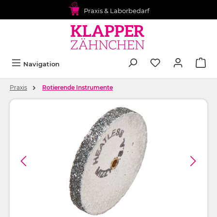
alt springen
Praxis & Laborbedarf
Navigation
Praxis
Rotierende Instrumente
Bildergalerie überspringen