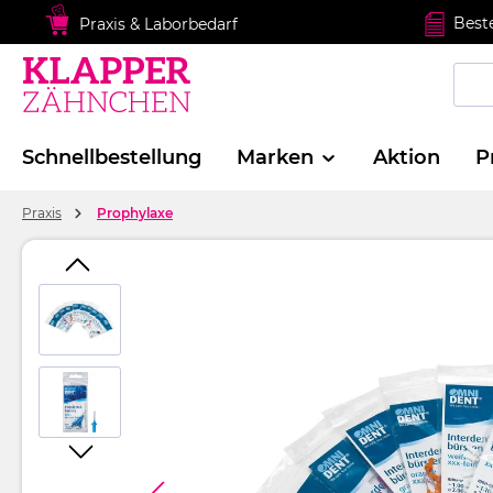
springen
Zur Hauptnavigation springen
Best
Praxis & Laborbedarf
Schnellbestellung
Marken
Aktion
P
Praxis
Prophylaxe
Bildergalerie überspringen