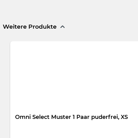
Die Allround Interdentalbürsten in 10 verschiedenen Ausführu
verschiedenen Größen erlauben die Auswahl der optimalen Bü
Borstenlänge und Borstendicke ermöglicht es Zähne und Zah
Weitere Produkte
Produktgalerie überspringen
Omni Select Muster 1 Paar puderfrei, XS