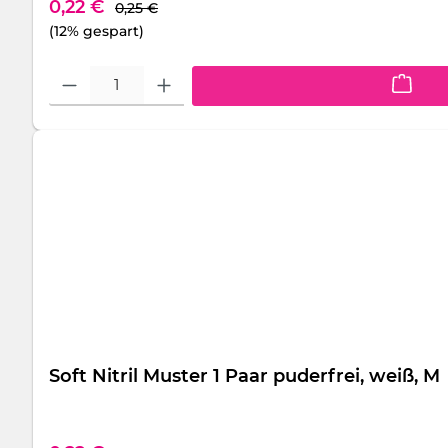
Regulärer Preis:
Verkaufspreis:
0,22 €
0,25 €
(12% gespart)
Produkt Anzahl: Gib den gewünschten Wert ein oder benutze die S
Soft Nitril Muster 1 Paar puderfrei, weiß, M