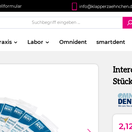
ellformular
info@klapperzaehnchen.
raxis
Labor
Omnident
smartdent
Inter
Stück
2,1