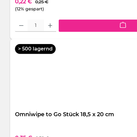
Regulärer Preis:
Verkaufspreis:
0,22 €
0,25 €
(12% gespart)
Produkt Anzahl: Gib den gewünschten Wert ein oder benutze die S
> 500 lagernd
Omniwipe to Go Stück 18,5 x 20 cm
Regulärer Preis: