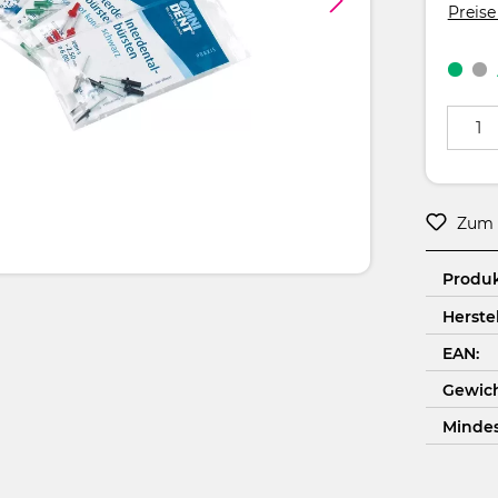
Preise
Produkt
Zum 
Produ
Herstel
EAN:
Gewich
Minde