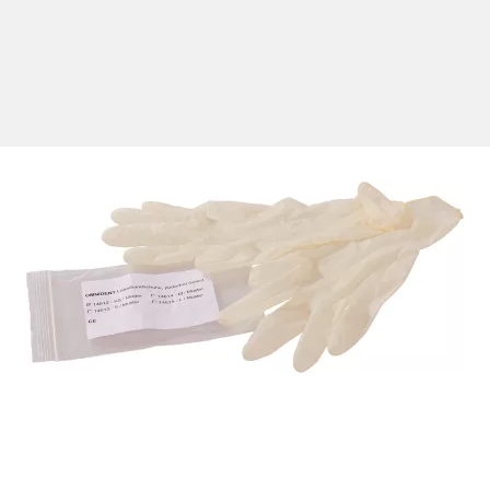
ngen zur Verwendung im Halter. Endstück farbig codierter Kunst
rste für jeden Zahnzwischenraum. Der Borstenbesatz der Interd
nfleisch hygienisch und gesund zu erhalten.