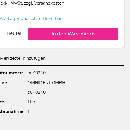
 exkl. MwSt. zzgl. Versandkosten
Auf Lager und schnell lieferbar
 Anzahl: Gib den gewünschten Wert ein oder benutze die Schaltflächen um
Beutel
In den Warenkorb
Merkzettel hinzufügen
ktnummer:
du40240
ler:
OMNIDENT GMBH
du40240
t:
1 kg
stabnahme:
1