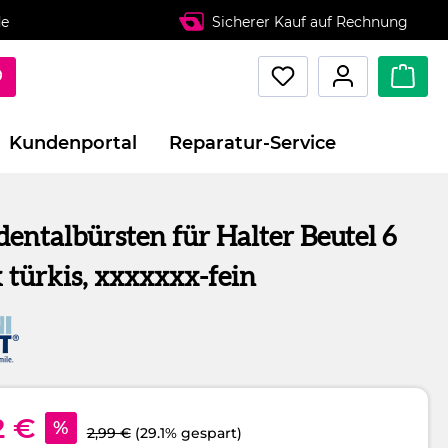
de
Sicherer Kauf auf Rechnung
Kundenportal
Reparatur-Service
dentalbürsten für Halter Beutel 6
 türkis, xxxxxxx-fein
2 €
%
2,99 €
(29.1% gespart)