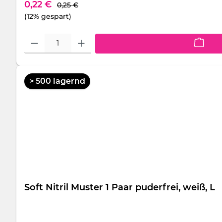
Regulärer Preis:
Verkaufspreis:
0,22 €
0,25 €
(12% gespart)
Produkt Anzahl: Gib den gewünschten Wert ein oder benutze die S
> 500 lagernd
Soft Nitril Muster 1 Paar puderfrei, weiß, L